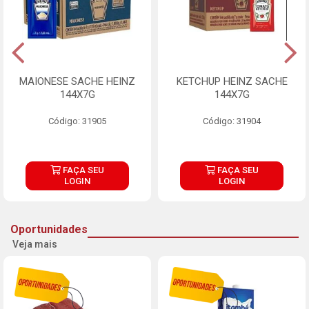
MAIONESE SACHE HEINZ
KETCHUP HEINZ SACHE
144X7G
144X7G
Código: 31905
Código: 31904
FAÇA SEU
FAÇA SEU
LOGIN
LOGIN
Oportunidades
Veja mais