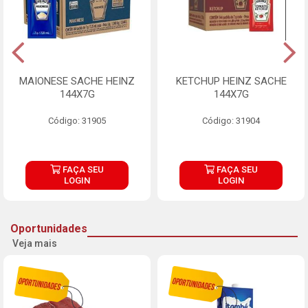
MAIONESE SACHE HEINZ
KETCHUP HEINZ SACHE
144X7G
144X7G
Código: 31905
Código: 31904
FAÇA SEU
FAÇA SEU
LOGIN
LOGIN
Oportunidades
Veja mais