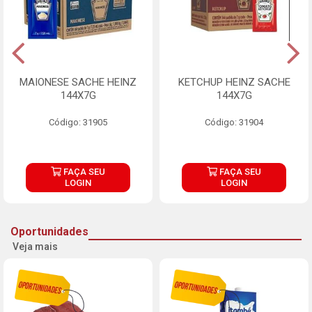
MAIONESE SACHE HEINZ
KETCHUP HEINZ SACHE
144X7G
144X7G
Código: 31905
Código: 31904
FAÇA SEU
FAÇA SEU
LOGIN
LOGIN
Oportunidades
Veja mais