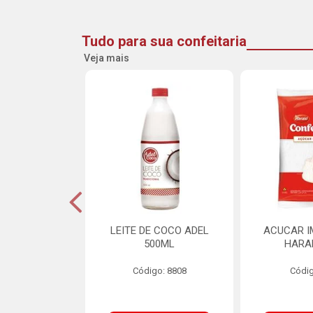
Tudo para sua confeitaria
Veja mais
INE FLOCOS
LEITE DE COCO ADEL
ACUCAR I
CANTES 10MM
500ML
HARA
L SCH 750G
Código: 8808
Códig
o: 8662