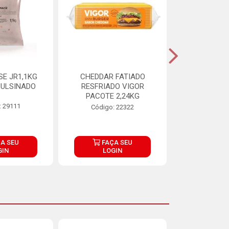
E JR1,1KG
CHEDDAR FATIADO
ADIPAN C A
ULSINADO
RESFRIADO VIGOR
PACOTE 2,24KG
: 29111
Código:
Código: 22322
A SEU
FAÇA SEU
FAÇ
GIN
LOGIN
LOG