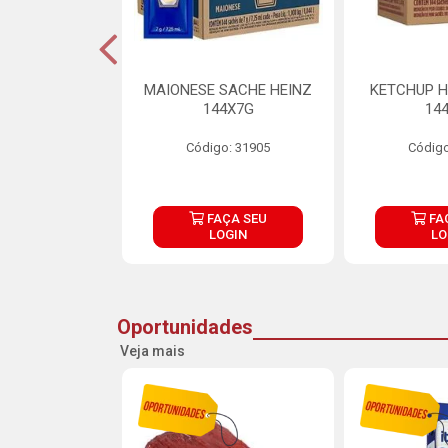
S MAIONESE
MAIONESE SACHE HEINZ
KETCHUP H
 168X7G
144X7G
14
o: 11092
Código: 31905
Código
ÇA SEU
FAÇA SEU
FA
OGIN
LOGIN
LO
Oportunidades
Veja mais