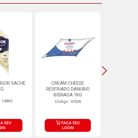
IGOR SACHE
CREAM CHEESE
MAIONESE 
KG
RESFRIADO DANUBIO
2,8
BISNAGA 1KG
: 14865
Código:
Código: 10528
A SEU
FAÇA SEU
FAÇ
GIN
LOGIN
LOG