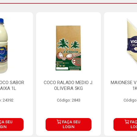
COCO SABOR
COCO RALADO MEDIO J.
MAIONESE V
AIXA 1L
OLIVEIRA 5KG
1
: 24392
Código: 2843
Código
ÇA SEU
FAÇA SEU
FAÇ
GIN
LOGIN
LO