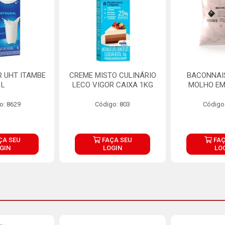
R UHT ITAMBE
CREME MISTO CULINÁRIO
BACONNAIS
1L
LECO VIGOR CAIXA 1KG
MOLHO EM
o: 8629
Código: 803
Código
ÇA SEU
FAÇA SEU
FAÇ
GIN
LOGIN
LO