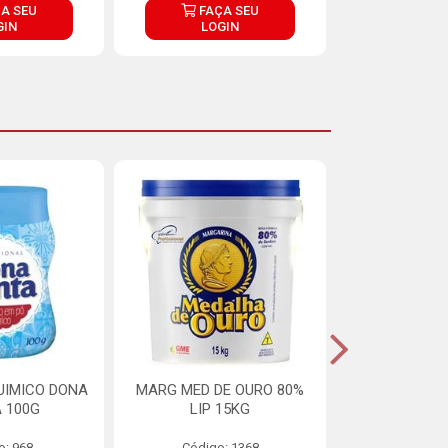
A SEU
FAÇA SEU
FAÇ
GIN
LOGIN
LOG
UIMICO DONA
MARG MED DE OURO 80%
MARGARINA 
 100G
LIP 15KG
OURO 80%
o: 968
Código: 1368
Código