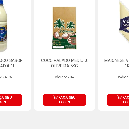
COCO SABOR
COCO RALADO MEDIO J.
MAIONESE V
AIXA 1L
OLIVEIRA 5KG
1
: 24392
Código: 2843
Código
ÇA SEU
FAÇA SEU
FAÇ
GIN
LOGIN
LO