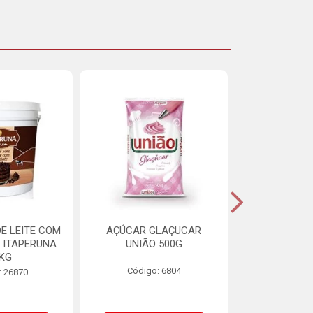
E LEITE COM
AÇÚCAR GLAÇUCAR
CERELIS ALI
 ITAPERUNA
UNIÃO 500G
4,5
8KG
Código: 6804
Código
: 26870