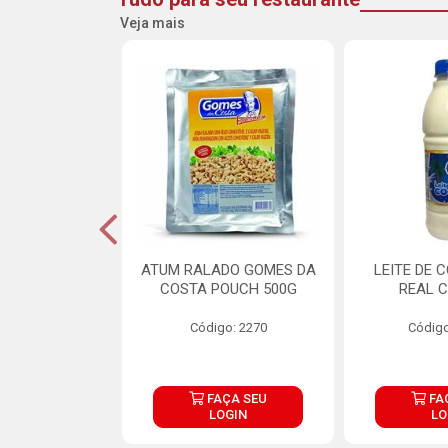
Veja mais
CARNE ARISCO
ATUM RALADO GOMES DA
LEITE DE 
TE 850G
COSTA POUCH 500G
REAL C
o: 14943
Código: 2270
Código
ÇA SEU
FAÇA SEU
FA
OGIN
LOGIN
LO