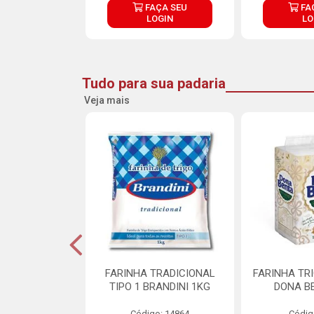
ÇA SEU
FAÇA SEU
FA
OGIN
LOGIN
LO
Tudo para sua padaria
Veja mais
 PARA BOLO
FARINHA TRADICIONAL
FARINHA TR
RA CREMOSO
TIPO 1 BRANDINI 1KG
DONA B
RMIX 5KG
Código: 14864
Códig