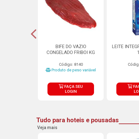
DE DOCE DE
BIFE DO VAZIO
LEITE INTEG
RMET PURATOS
CONGELADO FRIBOI KG
E 4.5KG
Código: 8140
Códig
o: 23685
Produto de peso variável
ÇA SEU
FAÇA SEU
FA
OGIN
LOGIN
LO
Tudo para hoteis e pousadas
Veja mais