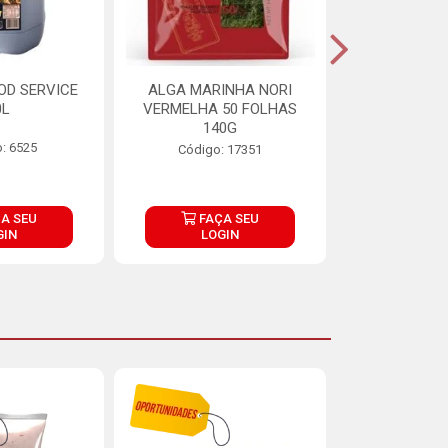
OD SERVICE
ALGA MARINHA NORI
FARINHA DE
0L
VERMELHA 50 FOLHAS
FINNA PA
140G
: 6525
Código:
Código: 17351
A SEU
FAÇA SEU
FAÇ
GIN
LOGIN
LOG