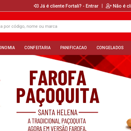
|
Já é cliente Fortali? - Entrar
Não é cl
ONOMIA
CONFEITARIA
PANIFICACAO
CONGELADOS