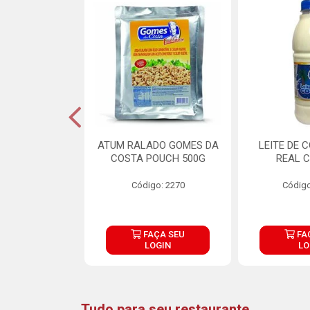
CARNE ARISCO
ATUM RALADO GOMES DA
LEITE DE 
TE 850G
COSTA POUCH 500G
REAL C
o: 14943
Código: 2270
Código
ÇA SEU
FAÇA SEU
FA
OGIN
LOGIN
LO
Tudo para seu restaurante