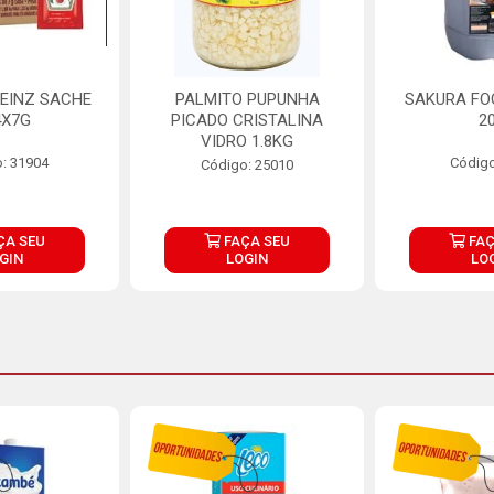
EINZ SACHE
PALMITO PUPUNHA
SAKURA FO
4X7G
PICADO CRISTALINA
2
VIDRO 1.8KG
: 31904
Código
Código: 25010
ÇA SEU
FAÇA SEU
FAÇ
GIN
LOGIN
LO