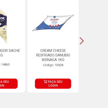
IGOR SACHE
CREAM CHEESE
MAIONESE 
KG
RESFRIADO DANUBIO
2,8
BISNAGA 1KG
: 14865
Código:
Código: 10528
A SEU
FAÇA SEU
FAÇ
GIN
LOGIN
LOG