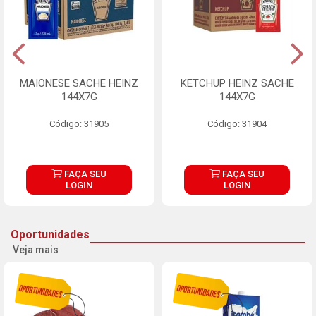
MAIONESE SACHE HEINZ
KETCHUP HEINZ SACHE
144X7G
144X7G
Código: 31905
Código: 31904
FAÇA SEU
FAÇA SEU
LOGIN
LOGIN
Oportunidades
Veja mais