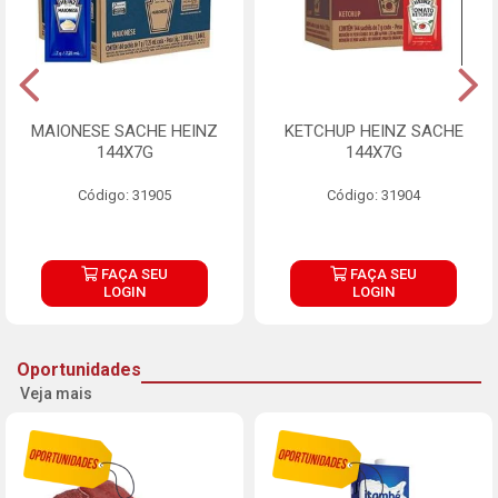
MAIONESE SACHE HEINZ
KETCHUP HEINZ SACHE
144X7G
144X7G
Código: 31905
Código: 31904
FAÇA SEU
FAÇA SEU
LOGIN
LOGIN
Oportunidades
Veja mais