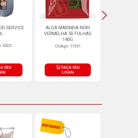
OD SERVICE
ALGA MARINHA NORI
FARINHA DE
0L
VERMELHA 50 FOLHAS
FINNA PA
140G
: 6525
Código:
Código: 17351
A SEU
FAÇA SEU
FAÇ
GIN
LOGIN
LOG