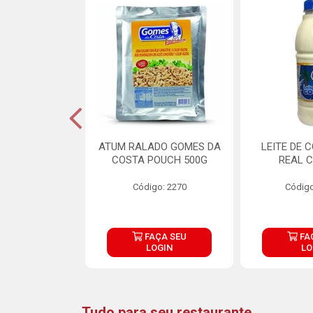
CARNE ARISCO
ATUM RALADO GOMES DA
LEITE DE 
TE 850G
COSTA POUCH 500G
REAL C
o: 14943
Código: 2270
Código
ÇA SEU
FAÇA SEU
FA
OGIN
LOGIN
LO
Tudo para seu restaurante