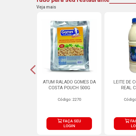
Veja mais
CARNE ARISCO
ATUM RALADO GOMES DA
LEITE DE 
TE 850G
COSTA POUCH 500G
REAL C
o: 14943
Código: 2270
Código
ÇA SEU
FAÇA SEU
FA
OGIN
LOGIN
LO