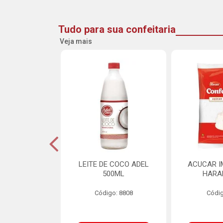
Tudo para sua confeitaria
Veja mais
DE GOIABA
LEITE DE COCO ADEL
ACUCAR I
U 2,5KG
500ML
HARA
o: 16258
Código: 8808
Códig