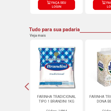
ÇA SEU
FAÇA SEU
FA
OGIN
LOGIN
LO
Tudo para sua padaria
Veja mais
 PARA BOLO
FARINHA TRADICIONAL
FARINHA TR
RA CREMOSO
TIPO 1 BRANDINI 1KG
DONA B
RMIX 5KG
Código: 14864
Códig