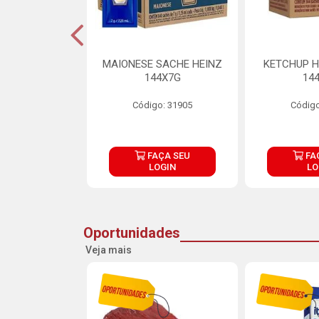
S MAIONESE
MAIONESE SACHE HEINZ
KETCHUP H
 168X7G
144X7G
14
o: 11092
Código: 31905
Código
ÇA SEU
FAÇA SEU
FA
OGIN
LOGIN
LO
Oportunidades
Veja mais