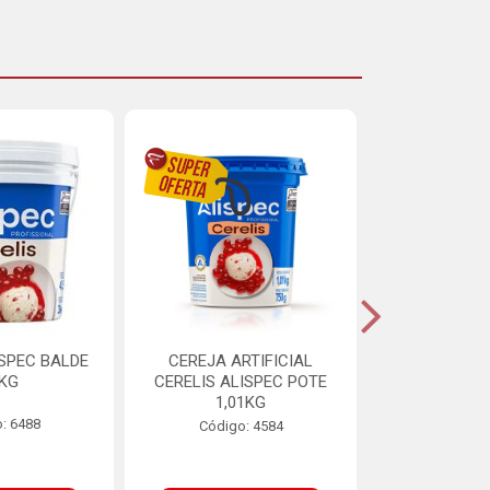
ISPEC BALDE
CEREJA ARTIFICIAL
BRIGADEIRO
5KG
CERELIS ALISPEC POTE
AUREA BI
1,01KG
: 6488
Código:
Código: 4584