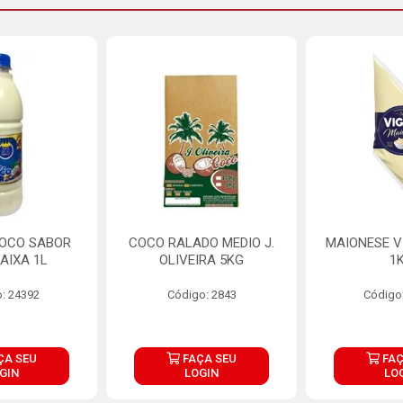
COCO SABOR
COCO RALADO MEDIO J.
MAIONESE V
AIXA 1L
OLIVEIRA 5KG
1
: 24392
Código: 2843
Código
ÇA SEU
FAÇA SEU
FAÇ
GIN
LOGIN
LO