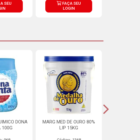
A SEU
FAÇA SEU
FAÇ
GIN
LOGIN
LOG
UIMICO DONA
MARG MED DE OURO 80%
MARGARINA 
 100G
LIP 15KG
OURO 80%
o: 968
Código: 1368
Código