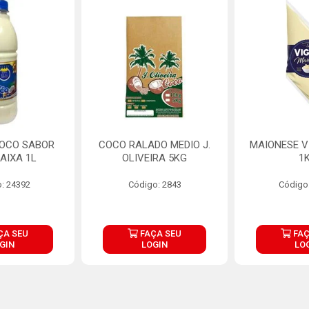
COCO SABOR
COCO RALADO MEDIO J.
MAIONESE V
AIXA 1L
OLIVEIRA 5KG
1
: 24392
Código: 2843
Código
ÇA SEU
FAÇA SEU
FAÇ
GIN
LOGIN
LO