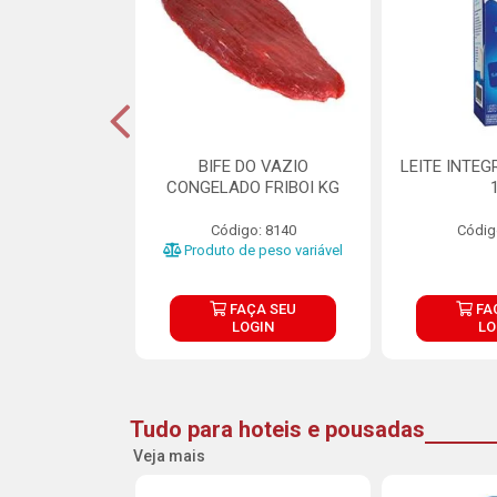
DE DOCE DE
BIFE DO VAZIO
LEITE INTEG
RMET PURATOS
CONGELADO FRIBOI KG
E 4.5KG
Código: 8140
Códig
o: 23685
Produto de peso variável
ÇA SEU
FAÇA SEU
FA
OGIN
LOGIN
LO
Tudo para hoteis e pousadas
Veja mais