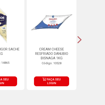
IGOR SACHE
CREAM CHEESE
MAIONESE 
KG
RESFRIADO DANUBIO
2,8
BISNAGA 1KG
: 14865
Código:
Código: 10528
A SEU
FAÇA SEU
FAÇ
GIN
LOGIN
LOG