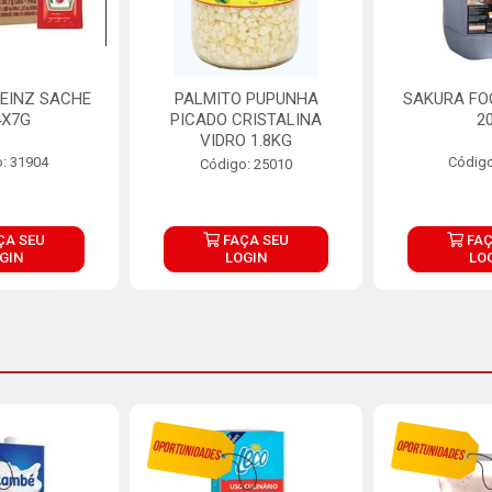
EINZ SACHE
PALMITO PUPUNHA
SAKURA FO
4X7G
PICADO CRISTALINA
2
VIDRO 1.8KG
: 31904
Código
Código: 25010
ÇA SEU
FAÇA SEU
FAÇ
GIN
LOGIN
LO