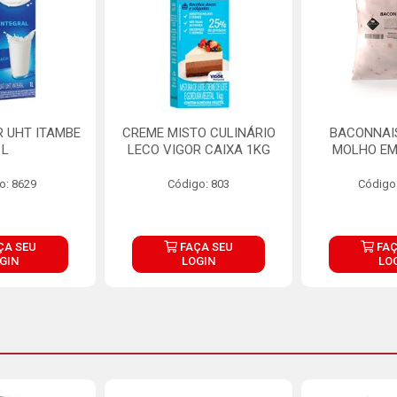
R UHT ITAMBE
CREME MISTO CULINÁRIO
BACONNAIS
1L
LECO VIGOR CAIXA 1KG
MOLHO EM
o: 8629
Código: 803
Código
ÇA SEU
FAÇA SEU
FAÇ
GIN
LOGIN
LO