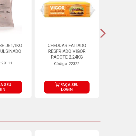
E JR1,1KG
CHEDDAR FATIADO
ADIPAN C A
ULSINADO
RESFRIADO VIGOR
PACOTE 2,24KG
: 29111
Código:
Código: 22322
A SEU
FAÇA SEU
FAÇ
GIN
LOGIN
LOG