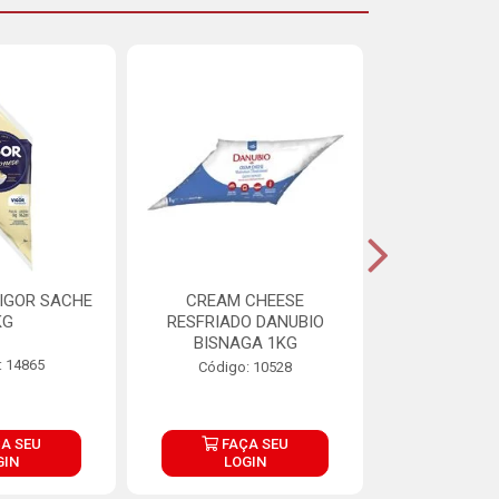
IGOR SACHE
CREAM CHEESE
MAIONESE 
KG
RESFRIADO DANUBIO
2,8
BISNAGA 1KG
: 14865
Código:
Código: 10528
A SEU
FAÇA SEU
FAÇ
GIN
LOGIN
LOG