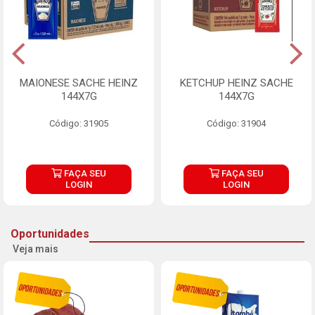
MAIONESE SACHE HEINZ
KETCHUP HEINZ SACHE
144X7G
144X7G
Código: 31905
Código: 31904
FAÇA SEU
FAÇA SEU
LOGIN
LOGIN
Oportunidades
Veja mais