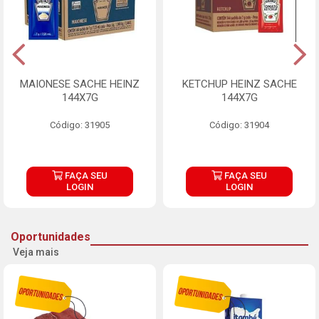
MAIONESE SACHE HEINZ
KETCHUP HEINZ SACHE
144X7G
144X7G
Código: 31905
Código: 31904
FAÇA SEU
FAÇA SEU
LOGIN
LOGIN
Oportunidades
Veja mais