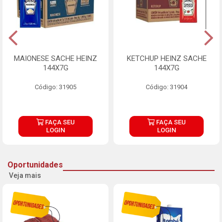
MAIONESE SACHE HEINZ
KETCHUP HEINZ SACHE
144X7G
144X7G
Código: 31905
Código: 31904
FAÇA SEU
FAÇA SEU
LOGIN
LOGIN
Oportunidades
Veja mais