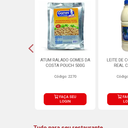
CARNE ARISCO
ATUM RALADO GOMES DA
LEITE DE 
TE 850G
COSTA POUCH 500G
REAL C
o: 14943
Código: 2270
Código
ÇA SEU
FAÇA SEU
FA
OGIN
LOGIN
LO
Tudo para seu restaurante