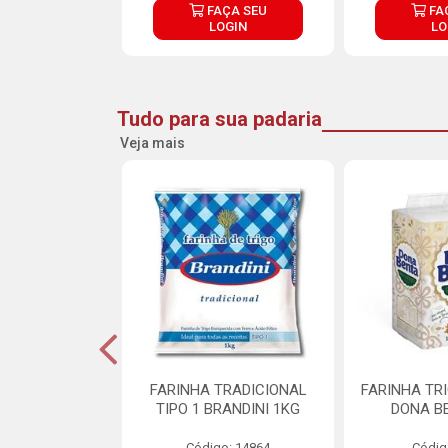
ÇA SEU
FAÇA SEU
FA
OGIN
LOGIN
LO
Tudo para sua padaria
Veja mais
 PARA BOLO
FARINHA TRADICIONAL
FARINHA TR
RA CREMOSO
TIPO 1 BRANDINI 1KG
DONA B
RMIX 5KG
Código: 14864
Códig