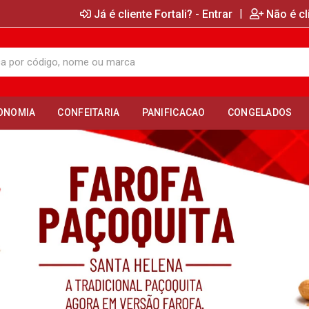
|
Já é cliente Fortali? - Entrar
Não é cl
ONOMIA
CONFEITARIA
PANIFICACAO
CONGELADOS