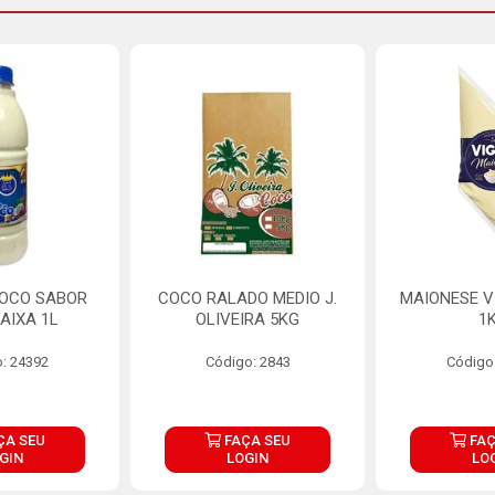
COCO SABOR
COCO RALADO MEDIO J.
MAIONESE V
AIXA 1L
OLIVEIRA 5KG
1
: 24392
Código: 2843
Código
ÇA SEU
FAÇA SEU
FAÇ
GIN
LOGIN
LO