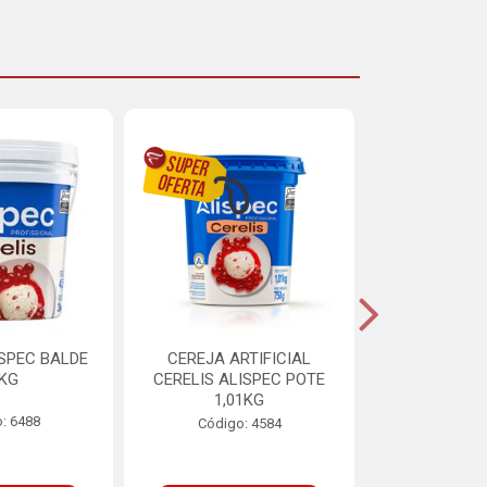
ISPEC BALDE
CEREJA ARTIFICIAL
BRIGADEIRO
5KG
CERELIS ALISPEC POTE
AUREA BI
1,01KG
: 6488
Código:
Código: 4584