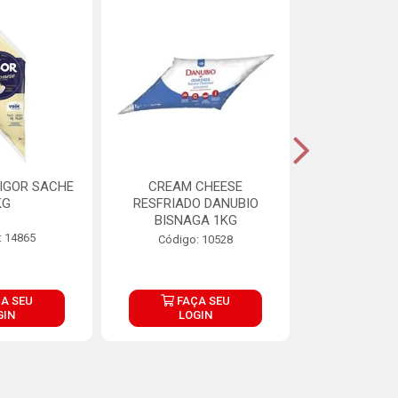
IGOR SACHE
CREAM CHEESE
MAIONESE 
KG
RESFRIADO DANUBIO
2,8
BISNAGA 1KG
: 14865
Código:
Código: 10528
A SEU
FAÇA SEU
FAÇ
GIN
LOGIN
LOG