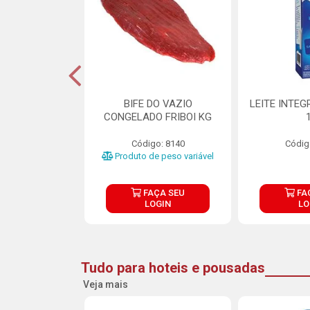
DE DOCE DE
BIFE DO VAZIO
LEITE INTEG
RMET PURATOS
CONGELADO FRIBOI KG
E 4.5KG
Código: 8140
Códig
o: 23685
Produto de peso variável
ÇA SEU
FAÇA SEU
FA
OGIN
LOGIN
LO
Tudo para hoteis e pousadas
Veja mais