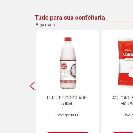
Tudo para sua confeitaria
Veja mais
DE GOIABA
LEITE DE COCO ADEL
ACUCAR I
U 2,5KG
500ML
HARA
o: 16258
Código: 8808
Códig