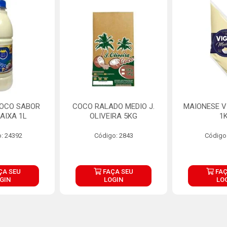
COCO SABOR
COCO RALADO MEDIO J.
MAIONESE V
AIXA 1L
OLIVEIRA 5KG
1
: 24392
Código: 2843
Código
ÇA SEU
FAÇA SEU
FAÇ
GIN
LOGIN
LO