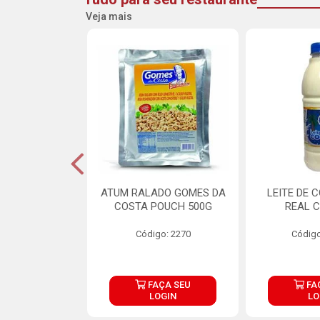
Veja mais
CARNE ARISCO
ATUM RALADO GOMES DA
LEITE DE 
TE 850G
COSTA POUCH 500G
REAL C
o: 14943
Código: 2270
Código
ÇA SEU
FAÇA SEU
FA
OGIN
LOGIN
LO