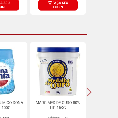
A SEU
FAÇA SEU
FAÇ
GIN
LOGIN
LOG
UIMICO DONA
MARG MED DE OURO 80%
MARGARINA 
 100G
LIP 15KG
OURO 80%
o: 968
Código: 1368
Código