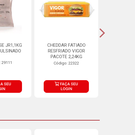
E JR1,1KG
CHEDDAR FATIADO
ADIPAN C A
ULSINADO
RESFRIADO VIGOR
PACOTE 2,24KG
: 29111
Código:
Código: 22322
A SEU
FAÇA SEU
FAÇ
GIN
LOGIN
LOG