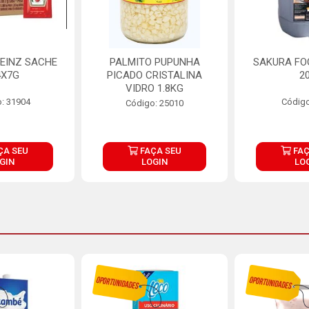
EINZ SACHE
PALMITO PUPUNHA
SAKURA FO
4X7G
PICADO CRISTALINA
2
VIDRO 1.8KG
: 31904
Código
Código: 25010
ÇA SEU
FAÇA SEU
FAÇ
GIN
LOGIN
LO