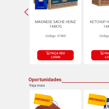
S MAIONESE
MAIONESE SACHE HEINZ
KETCHUP H
 168X7G
144X7G
14
o: 11092
Código: 31905
Código
ÇA SEU
FAÇA SEU
FA
OGIN
LOGIN
LO
Oportunidades
Veja mais