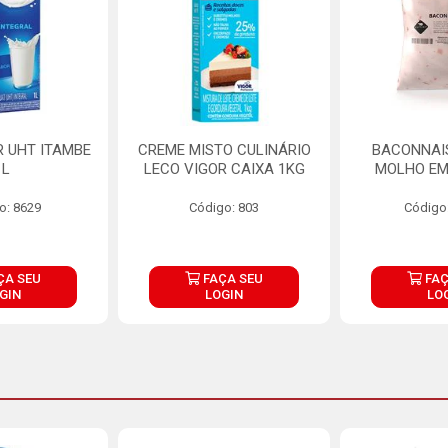
R UHT ITAMBE
CREME MISTO CULINÁRIO
BACONNAIS
1L
LECO VIGOR CAIXA 1KG
MOLHO EM
o: 8629
Código: 803
Código
ÇA SEU
FAÇA SEU
FAÇ
GIN
LOGIN
LO