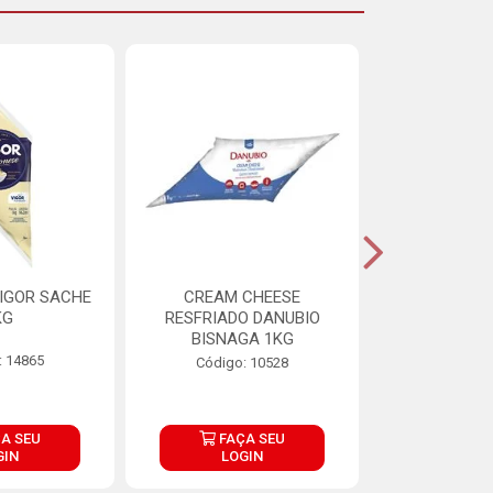
IGOR SACHE
CREAM CHEESE
MAIONESE 
KG
RESFRIADO DANUBIO
2,8
BISNAGA 1KG
: 14865
Código:
Código: 10528
A SEU
FAÇA SEU
FAÇ
GIN
LOGIN
LOG