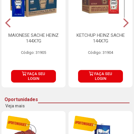
MAIONESE SACHE HEINZ
KETCHUP HEINZ SACHE
144X7G
144X7G
Código: 31905
Código: 31904
FAÇA SEU
FAÇA SEU
LOGIN
LOGIN
Oportunidades
Veja mais