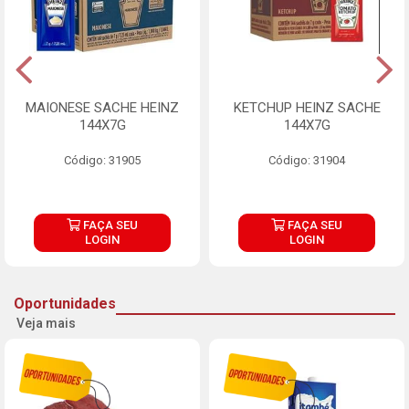
MAIONESE SACHE HEINZ
KETCHUP HEINZ SACHE
144X7G
144X7G
Código: 31905
Código: 31904
FAÇA SEU
FAÇA SEU
LOGIN
LOGIN
Oportunidades
Veja mais