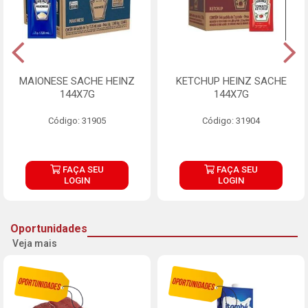
MAIONESE SACHE HEINZ
KETCHUP HEINZ SACHE
144X7G
144X7G
Código: 31905
Código: 31904
FAÇA SEU
FAÇA SEU
LOGIN
LOGIN
Oportunidades
Veja mais