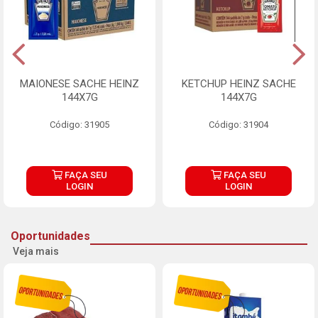
MAIONESE SACHE HEINZ
KETCHUP HEINZ SACHE
144X7G
144X7G
Código: 31905
Código: 31904
FAÇA SEU
FAÇA SEU
LOGIN
LOGIN
Oportunidades
Veja mais