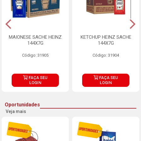
MAIONESE SACHE HEINZ
KETCHUP HEINZ SACHE
144X7G
144X7G
Código: 31905
Código: 31904
FAÇA SEU
FAÇA SEU
LOGIN
LOGIN
Oportunidades
Veja mais