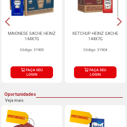
MAIONESE SACHE HEINZ
KETCHUP HEINZ SACHE
144X7G
144X7G
Código: 31905
Código: 31904
FAÇA SEU
FAÇA SEU
LOGIN
LOGIN
Oportunidades
Veja mais