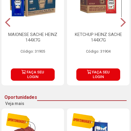
MAIONESE SACHE HEINZ
KETCHUP HEINZ SACHE
144X7G
144X7G
Código: 31905
Código: 31904
FAÇA SEU
FAÇA SEU
LOGIN
LOGIN
Oportunidades
Veja mais