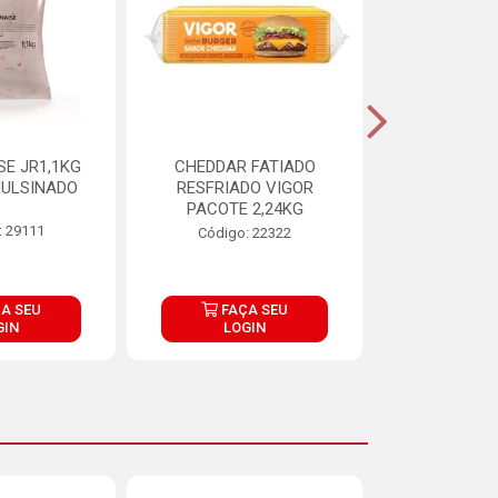
E JR1,1KG
CHEDDAR FATIADO
ADIPAN C A
ULSINADO
RESFRIADO VIGOR
PACOTE 2,24KG
: 29111
Código:
Código: 22322
A SEU
FAÇA SEU
FAÇ
GIN
LOGIN
LOG