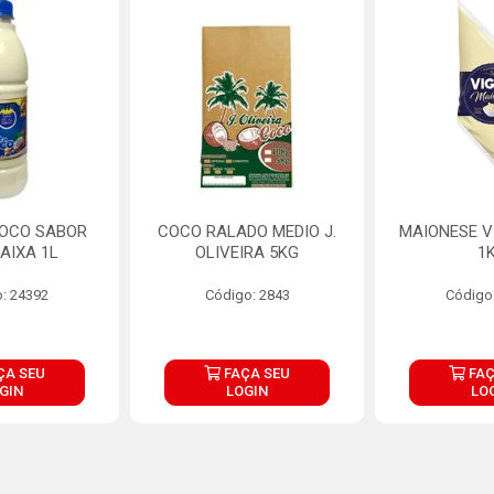
COCO SABOR
COCO RALADO MEDIO J.
MAIONESE V
AIXA 1L
OLIVEIRA 5KG
1
: 24392
Código: 2843
Código
ÇA SEU
FAÇA SEU
FAÇ
GIN
LOGIN
LO