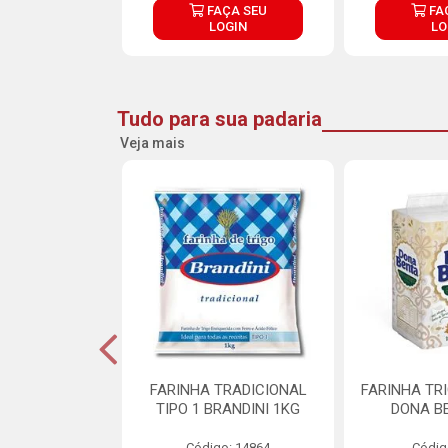
ÇA SEU
FAÇA SEU
FA
OGIN
LOGIN
LO
Tudo para sua padaria
Veja mais
 PARA BOLO
FARINHA TRADICIONAL
FARINHA TR
RA CREMOSO
TIPO 1 BRANDINI 1KG
DONA B
RMIX 5KG
Código: 14864
Códig