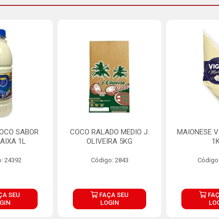
COCO SABOR
COCO RALADO MEDIO J.
MAIONESE V
AIXA 1L
OLIVEIRA 5KG
1
: 24392
Código: 2843
Código
ÇA SEU
FAÇA SEU
FAÇ
GIN
LOGIN
LO