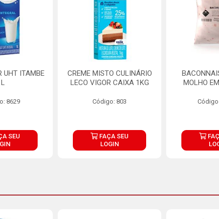
R UHT ITAMBE
CREME MISTO CULINÁRIO
BACONNAIS
1L
LECO VIGOR CAIXA 1KG
MOLHO EM
o: 8629
Código: 803
Código
ÇA SEU
FAÇA SEU
FAÇ
GIN
LOGIN
LO