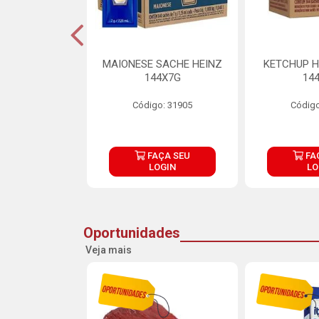
S MAIONESE
MAIONESE SACHE HEINZ
KETCHUP H
 168X7G
144X7G
14
o: 11092
Código: 31905
Código
ÇA SEU
FAÇA SEU
FA
OGIN
LOGIN
LO
Oportunidades
Veja mais