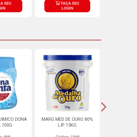
A SEU
FAÇA SEU
FAÇ
GIN
LOGIN
LOG
UIMICO DONA
MARG MED DE OURO 80%
MARGARINA 
 100G
LIP 15KG
OURO 80%
o: 968
Código: 1368
Código