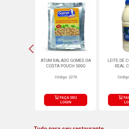
CARNE ARISCO
ATUM RALADO GOMES DA
LEITE DE 
TE 850G
COSTA POUCH 500G
REAL C
o: 14943
Código: 2270
Código
ÇA SEU
FAÇA SEU
FA
OGIN
LOGIN
LO
Tudo para seu restaurante