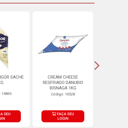
IGOR SACHE
CREAM CHEESE
MAIONESE 
KG
RESFRIADO DANUBIO
2,8
BISNAGA 1KG
: 14865
Código:
Código: 10528
A SEU
FAÇA SEU
FAÇ
GIN
LOGIN
LOG