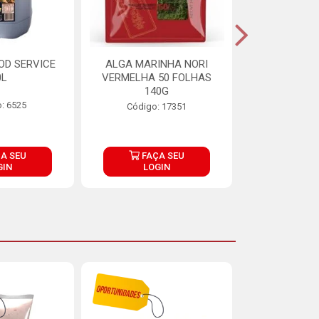
OD SERVICE
ALGA MARINHA NORI
FARINHA DE
0L
VERMELHA 50 FOLHAS
FINNA PA
140G
: 6525
Código:
Código: 17351
A SEU
FAÇA SEU
FAÇ
GIN
LOGIN
LOG