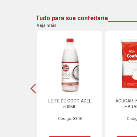
Tudo para sua confeitaria
Veja mais
INE FLOCOS
LEITE DE COCO ADEL
ACUCAR I
CANTES 10MM
500ML
HARA
L SCH 750G
Código: 8808
Códig
o: 8662