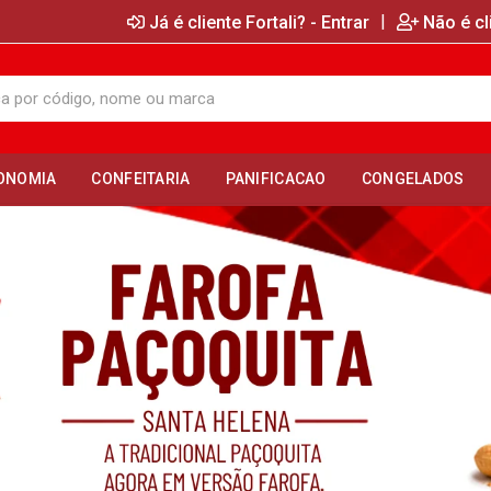
|
Já é cliente Fortali? - Entrar
Não é cl
ONOMIA
CONFEITARIA
PANIFICACAO
CONGELADOS