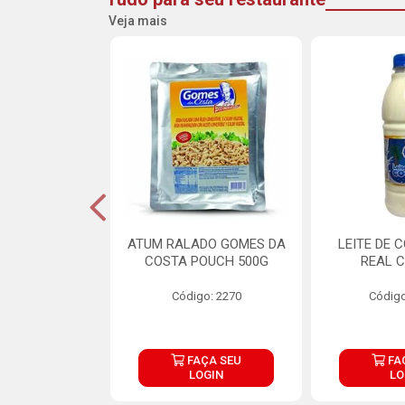
Veja mais
CARNE ARISCO
ATUM RALADO GOMES DA
LEITE DE 
TE 850G
COSTA POUCH 500G
REAL C
o: 14943
Código: 2270
Código
ÇA SEU
FAÇA SEU
FA
OGIN
LOGIN
LO