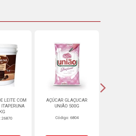
E LEITE COM
AÇÚCAR GLAÇUCAR
CERELIS ALI
 ITAPERUNA
UNIÃO 500G
4,5
8KG
Código: 6804
Código
: 26870