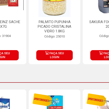
EINZ SACHE
PALMITO PUPUNHA
SAKURA FO
4X7G
PICADO CRISTALINA
2
VIDRO 1.8KG
: 31904
Código
Código: 25010
ÇA SEU
FAÇA SEU
FAÇ
GIN
LOGIN
LO