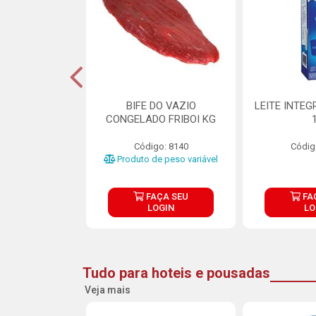
DE DOCE DE
BIFE DO VAZIO
LEITE INTEG
RMET PURATOS
CONGELADO FRIBOI KG
E 4.5KG
Código: 8140
Códig
o: 23685
Produto de peso variável
ÇA SEU
FAÇA SEU
FA
OGIN
LOGIN
LO
Tudo para hoteis e pousadas
Veja mais