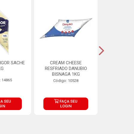
IGOR SACHE
CREAM CHEESE
MAIONESE 
KG
RESFRIADO DANUBIO
2,8
BISNAGA 1KG
: 14865
Código:
Código: 10528
A SEU
FAÇA SEU
FAÇ
GIN
LOGIN
LOG