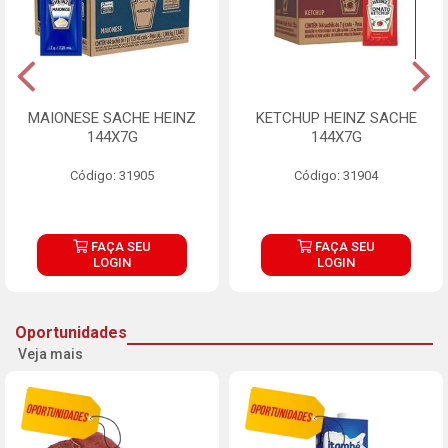
MAIONESE SACHE HEINZ
KETCHUP HEINZ SACHE
144X7G
144X7G
Código: 31905
Código: 31904
FAÇA SEU
FAÇA SEU
LOGIN
LOGIN
Oportunidades
Veja mais