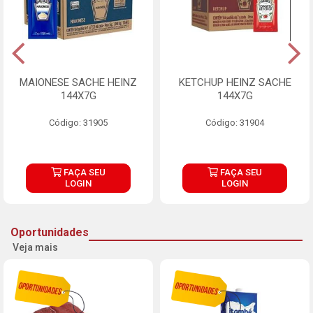
MAIONESE SACHE HEINZ
KETCHUP HEINZ SACHE
144X7G
144X7G
Código: 31905
Código: 31904
FAÇA SEU
FAÇA SEU
LOGIN
LOGIN
Oportunidades
Veja mais