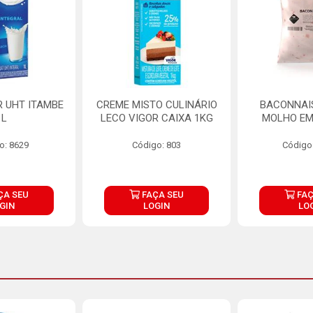
R UHT ITAMBE
CREME MISTO CULINÁRIO
BACONNAIS
1L
LECO VIGOR CAIXA 1KG
MOLHO EM
o: 8629
Código: 803
Código
ÇA SEU
FAÇA SEU
FAÇ
GIN
LOGIN
LO