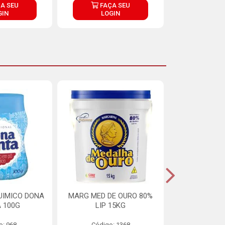
A SEU
FAÇA SEU
FAÇ
GIN
LOGIN
LOG
UIMICO DONA
MARG MED DE OURO 80%
MARGARINA 
 100G
LIP 15KG
OURO 80%
o: 968
Código: 1368
Código