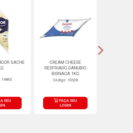
IGOR SACHE
CREAM CHEESE
MAIONESE 
KG
RESFRIADO DANUBIO
2,8
BISNAGA 1KG
: 14865
Código:
Código: 10528
A SEU
FAÇA SEU
FAÇ
GIN
LOGIN
LOG