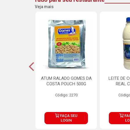
Veja mais
CARNE ARISCO
ATUM RALADO GOMES DA
LEITE DE 
TE 850G
COSTA POUCH 500G
REAL C
o: 14943
Código: 2270
Código
ÇA SEU
FAÇA SEU
FA
OGIN
LOGIN
LO