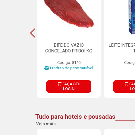
DE DOCE DE
BIFE DO VAZIO
LEITE INTEG
RMET PURATOS
CONGELADO FRIBOI KG
E 4.5KG
Código: 8140
Códig
o: 23685
Produto de peso variável
ÇA SEU
FAÇA SEU
FA
OGIN
LOGIN
LO
Tudo para hoteis e pousadas
Veja mais