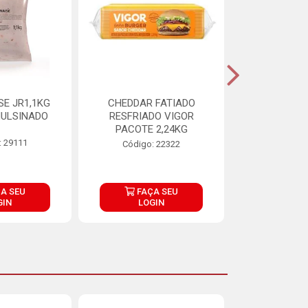
E JR1,1KG
CHEDDAR FATIADO
ADIPAN C A
ULSINADO
RESFRIADO VIGOR
PACOTE 2,24KG
: 29111
Código:
Código: 22322
A SEU
FAÇA SEU
FAÇ
GIN
LOGIN
LOG