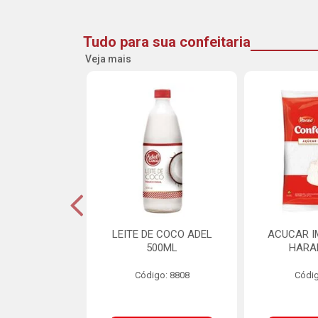
Tudo para sua confeitaria
Veja mais
DE GOIABA
LEITE DE COCO ADEL
ACUCAR I
U 2,5KG
500ML
HARA
o: 16258
Código: 8808
Códig