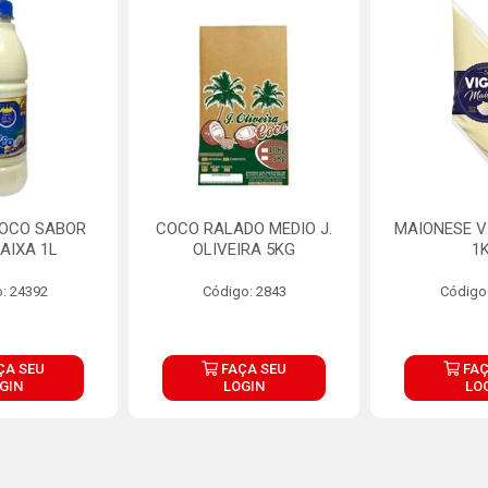
COCO SABOR
COCO RALADO MEDIO J.
MAIONESE V
AIXA 1L
OLIVEIRA 5KG
1
: 24392
Código: 2843
Código
ÇA SEU
FAÇA SEU
FAÇ
GIN
LOGIN
LO