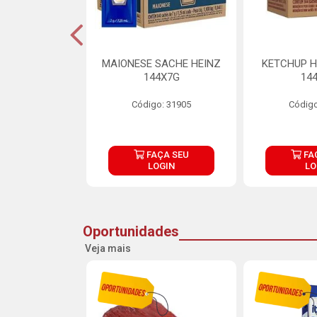
S MAIONESE
MAIONESE SACHE HEINZ
KETCHUP H
 168X7G
144X7G
14
o: 11092
Código: 31905
Código
ÇA SEU
FAÇA SEU
FA
OGIN
LOGIN
LO
Oportunidades
Veja mais