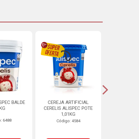
ISPEC BALDE
CEREJA ARTIFICIAL
BRIGADEIRO
5KG
CERELIS ALISPEC POTE
AUREA BI
1,01KG
: 6488
Código:
Código: 4584