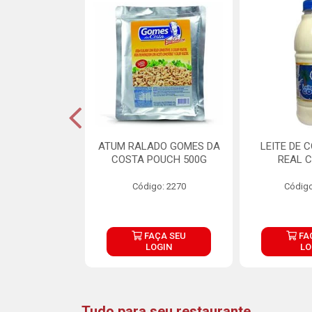
CARNE ARISCO
ATUM RALADO GOMES DA
LEITE DE 
TE 850G
COSTA POUCH 500G
REAL C
o: 14943
Código: 2270
Código
ÇA SEU
FAÇA SEU
FA
OGIN
LOGIN
LO
Tudo para seu restaurante