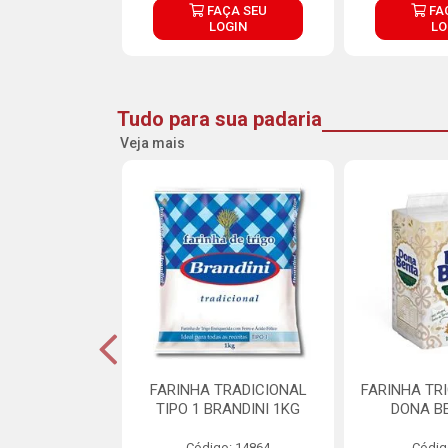
ÇA SEU
FAÇA SEU
FA
OGIN
LOGIN
LO
Tudo para sua padaria
Veja mais
 PARA BOLO
FARINHA TRADICIONAL
FARINHA TR
RA CREMOSO
TIPO 1 BRANDINI 1KG
DONA B
RMIX 5KG
Código: 14864
Códig