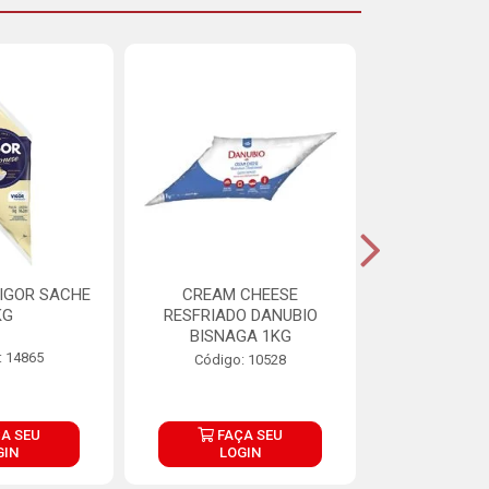
IGOR SACHE
CREAM CHEESE
MAIONESE 
KG
RESFRIADO DANUBIO
2,8
BISNAGA 1KG
: 14865
Código:
Código: 10528
A SEU
FAÇA SEU
FAÇ
GIN
LOGIN
LOG