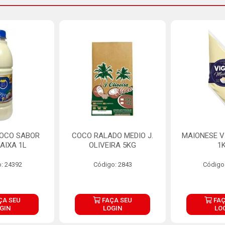
COCO SABOR
COCO RALADO MEDIO J.
MAIONESE V
AIXA 1L
OLIVEIRA 5KG
1
: 24392
Código: 2843
Código
ÇA SEU
FAÇA SEU
FAÇ
GIN
LOGIN
LO