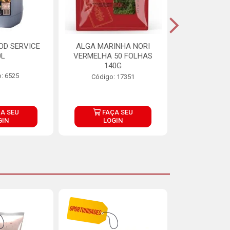
OD SERVICE
ALGA MARINHA NORI
FARINHA DE
0L
VERMELHA 50 FOLHAS
FINNA PA
140G
: 6525
Código:
Código: 17351
A SEU
FAÇA SEU
FAÇ
GIN
LOGIN
LOG