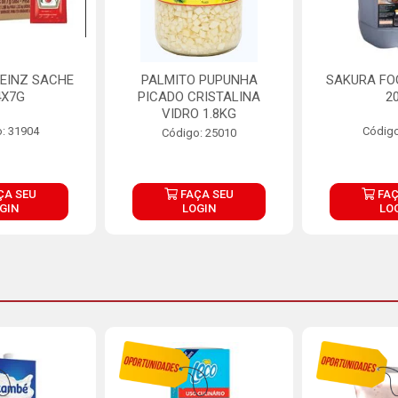
EINZ SACHE
PALMITO PUPUNHA
SAKURA FO
4X7G
PICADO CRISTALINA
2
VIDRO 1.8KG
: 31904
Código
Código: 25010
ÇA SEU
FAÇA SEU
FAÇ
GIN
LOGIN
LO