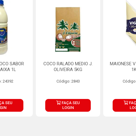
COCO SABOR
COCO RALADO MEDIO J.
MAIONESE V
AIXA 1L
OLIVEIRA 5KG
1
: 24392
Código: 2843
Código
ÇA SEU
FAÇA SEU
FAÇ
GIN
LOGIN
LO