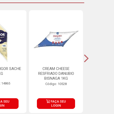
IGOR SACHE
CREAM CHEESE
MAIONESE 
KG
RESFRIADO DANUBIO
2,8
BISNAGA 1KG
: 14865
Código:
Código: 10528
A SEU
FAÇA SEU
FAÇ
GIN
LOGIN
LOG