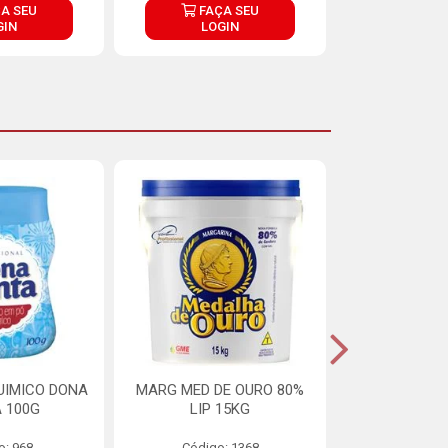
A SEU
FAÇA SEU
FAÇ
GIN
LOGIN
LOG
UIMICO DONA
MARG MED DE OURO 80%
MARGARINA 
 100G
LIP 15KG
OURO 80%
o: 968
Código: 1368
Código