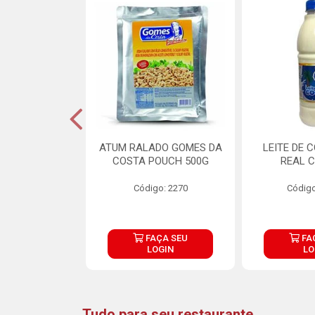
CARNE ARISCO
ATUM RALADO GOMES DA
LEITE DE 
TE 850G
COSTA POUCH 500G
REAL C
o: 14943
Código: 2270
Código
ÇA SEU
FAÇA SEU
FA
OGIN
LOGIN
LO
Tudo para seu restaurante