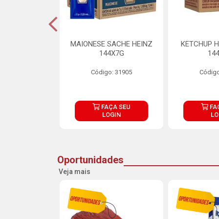
S MAIONESE
MAIONESE SACHE HEINZ
KETCHUP H
 168X7G
144X7G
14
o: 11092
Código: 31905
Código
ÇA SEU
FAÇA SEU
FA
OGIN
LOGIN
LO
Oportunidades
Veja mais