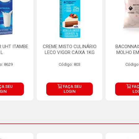
R UHT ITAMBE
CREME MISTO CULINÁRIO
BACONNAIS
1L
LECO VIGOR CAIXA 1KG
MOLHO EM
o: 8629
Código: 803
Código
ÇA SEU
FAÇA SEU
FAÇ
GIN
LOGIN
LO