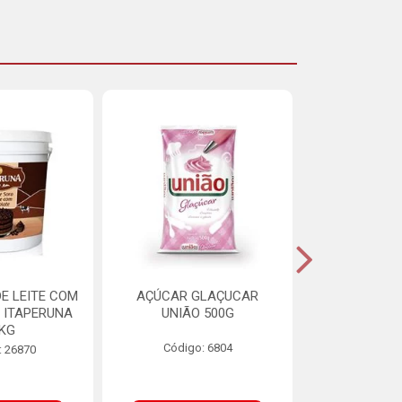
E LEITE COM
AÇÚCAR GLAÇUCAR
CERELIS ALI
 ITAPERUNA
UNIÃO 500G
4,5
8KG
Código: 6804
Código
: 26870