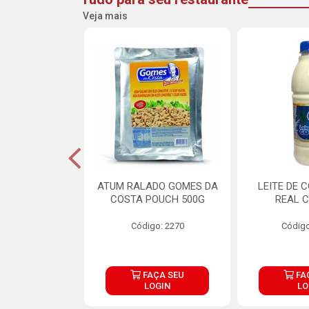
Veja mais
CARNE ARISCO
ATUM RALADO GOMES DA
LEITE DE 
TE 850G
COSTA POUCH 500G
REAL C
o: 14943
Código: 2270
Código
ÇA SEU
FAÇA SEU
FA
OGIN
LOGIN
LO