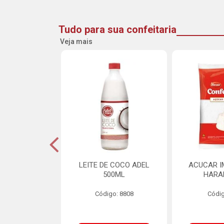
Tudo para sua confeitaria
Veja mais
INE FLOCOS
LEITE DE COCO ADEL
ACUCAR I
CANTES 10MM
500ML
HARA
L SCH 750G
Código: 8808
Códig
o: 8662