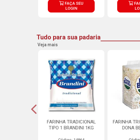
ÇA SEU
FAÇA SEU
FA
OGIN
LOGIN
LO
Tudo para sua padaria
Veja mais
 PARA BOLO
FARINHA TRADICIONAL
FARINHA TR
RA CREMOSO
TIPO 1 BRANDINI 1KG
DONA B
RMIX 5KG
Código: 14864
Códig