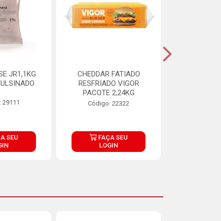
E JR1,1KG
CHEDDAR FATIADO
ADIPAN C A
ULSINADO
RESFRIADO VIGOR
PACOTE 2,24KG
: 29111
Código:
Código: 22322
A SEU
FAÇA SEU
FAÇ
GIN
LOGIN
LOG