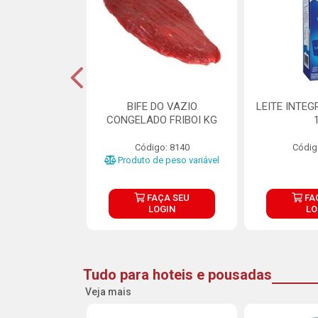
DE DOCE DE
BIFE DO VAZIO
LEITE INTEG
RMET PURATOS
CONGELADO FRIBOI KG
E 4.5KG
Código: 8140
Códig
o: 23685
Produto de peso variável
ÇA SEU
FAÇA SEU
FA
OGIN
LOGIN
LO
Tudo para hoteis e pousadas
Veja mais