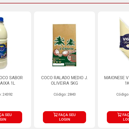
COCO SABOR
COCO RALADO MEDIO J.
MAIONESE V
AIXA 1L
OLIVEIRA 5KG
1
: 24392
Código: 2843
Código
ÇA SEU
FAÇA SEU
FAÇ
GIN
LOGIN
LO