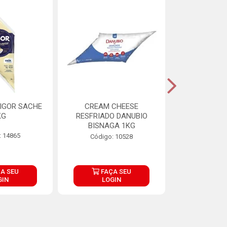
IGOR SACHE
CREAM CHEESE
MAIONESE 
KG
RESFRIADO DANUBIO
2,8
BISNAGA 1KG
: 14865
Código:
Código: 10528
A SEU
FAÇA SEU
FAÇ
GIN
LOGIN
LOG