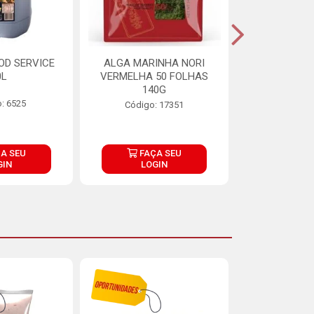
OD SERVICE
ALGA MARINHA NORI
FARINHA DE
0L
VERMELHA 50 FOLHAS
FINNA PA
140G
: 6525
Código:
Código: 17351
A SEU
FAÇA SEU
FAÇ
GIN
LOGIN
LOG