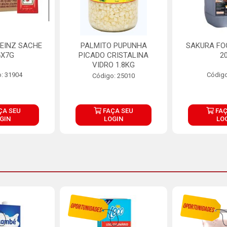
EINZ SACHE
PALMITO PUPUNHA
SAKURA FO
4X7G
PICADO CRISTALINA
2
VIDRO 1.8KG
: 31904
Código
Código: 25010
ÇA SEU
FAÇA SEU
FAÇ
GIN
LOGIN
LO