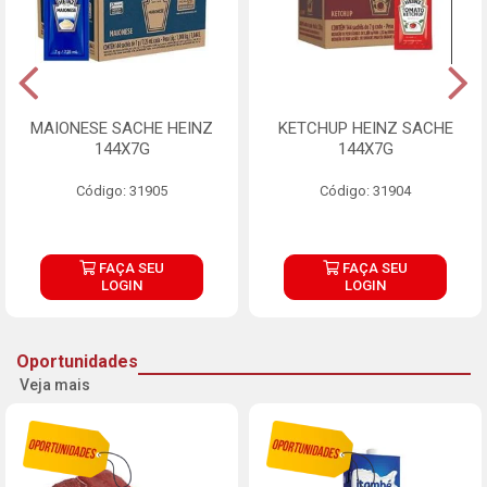
MAIONESE SACHE HEINZ
KETCHUP HEINZ SACHE
144X7G
144X7G
Código: 31905
Código: 31904
FAÇA SEU
FAÇA SEU
LOGIN
LOGIN
Oportunidades
Veja mais