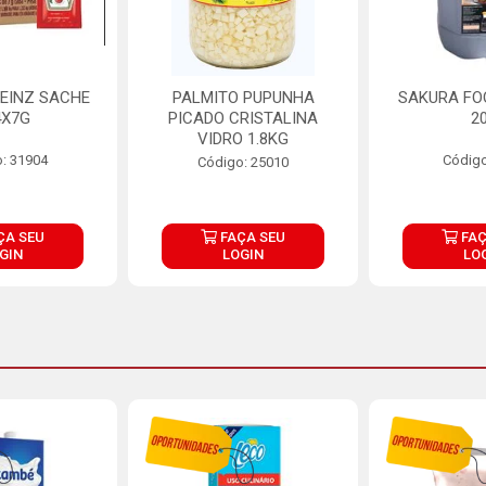
EINZ SACHE
PALMITO PUPUNHA
SAKURA FO
4X7G
PICADO CRISTALINA
2
VIDRO 1.8KG
: 31904
Código
Código: 25010
ÇA SEU
FAÇA SEU
FAÇ
GIN
LOGIN
LO