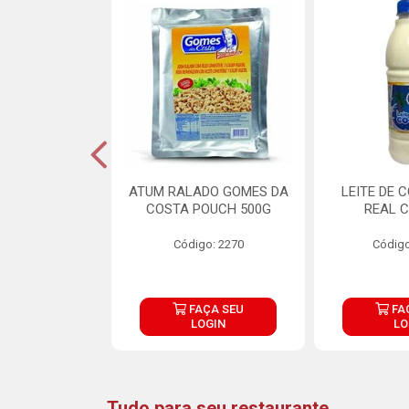
CARNE ARISCO
ATUM RALADO GOMES DA
LEITE DE 
TE 850G
COSTA POUCH 500G
REAL C
o: 14943
Código: 2270
Código
ÇA SEU
FAÇA SEU
FA
OGIN
LOGIN
LO
Tudo para seu restaurante