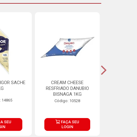
IGOR SACHE
CREAM CHEESE
MAIONESE 
KG
RESFRIADO DANUBIO
2,8
BISNAGA 1KG
: 14865
Código:
Código: 10528
A SEU
FAÇA SEU
FAÇ
GIN
LOGIN
LOG