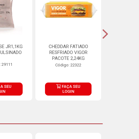
E JR1,1KG
CHEDDAR FATIADO
ADIPAN C A
ULSINADO
RESFRIADO VIGOR
PACOTE 2,24KG
: 29111
Código:
Código: 22322
A SEU
FAÇA SEU
FAÇ
GIN
LOGIN
LOG