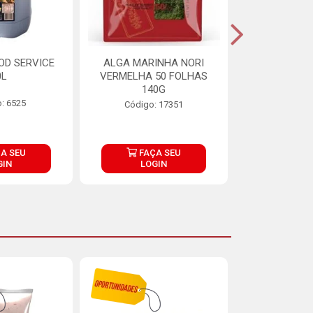
OD SERVICE
ALGA MARINHA NORI
FARINHA DE
0L
VERMELHA 50 FOLHAS
FINNA PA
140G
: 6525
Código:
Código: 17351
A SEU
FAÇA SEU
FAÇ
GIN
LOGIN
LOG