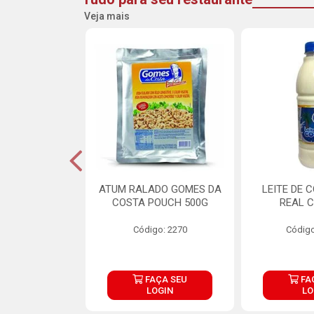
Veja mais
CARNE ARISCO
ATUM RALADO GOMES DA
LEITE DE 
TE 850G
COSTA POUCH 500G
REAL C
o: 14943
Código: 2270
Código
ÇA SEU
FAÇA SEU
FA
OGIN
LOGIN
LO