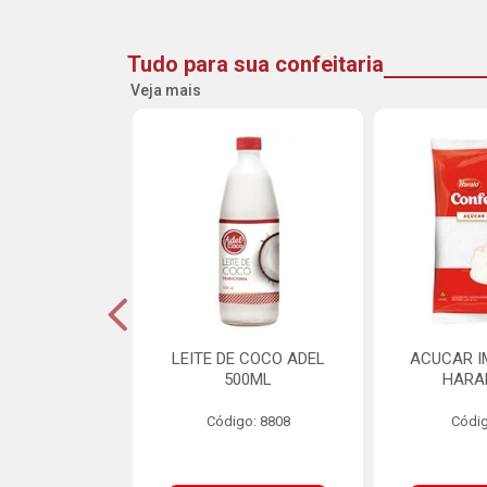
Tudo para sua confeitaria
Veja mais
INE FLOCOS
LEITE DE COCO ADEL
ACUCAR I
CANTES 10MM
500ML
HARA
L SCH 750G
Código: 8808
Códig
o: 8662