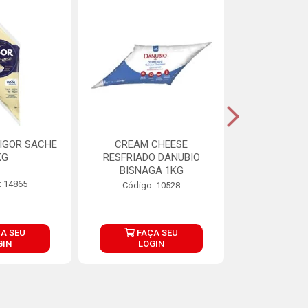
IGOR SACHE
CREAM CHEESE
MAIONESE 
KG
RESFRIADO DANUBIO
2,8
BISNAGA 1KG
: 14865
Código:
Código: 10528
A SEU
FAÇA SEU
FAÇ
GIN
LOGIN
LOG