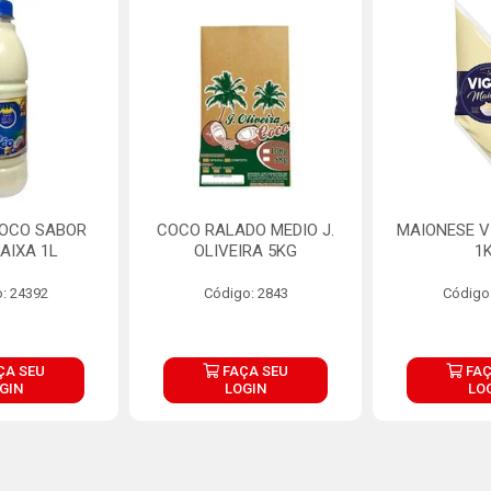
COCO SABOR
COCO RALADO MEDIO J.
MAIONESE V
AIXA 1L
OLIVEIRA 5KG
1
: 24392
Código: 2843
Código
ÇA SEU
FAÇA SEU
FAÇ
GIN
LOGIN
LO