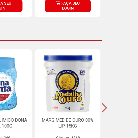
A SEU
FAÇA SEU
FAÇ
GIN
LOGIN
LOG
UIMICO DONA
MARG MED DE OURO 80%
MARGARINA 
 100G
LIP 15KG
OURO 80%
o: 968
Código: 1368
Código