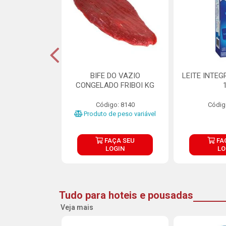
DE DOCE DE
BIFE DO VAZIO
LEITE INTEG
RMET PURATOS
CONGELADO FRIBOI KG
E 4.5KG
Código: 8140
Códig
o: 23685
Produto de peso variável
ÇA SEU
FAÇA SEU
FA
OGIN
LOGIN
LO
Tudo para hoteis e pousadas
Veja mais