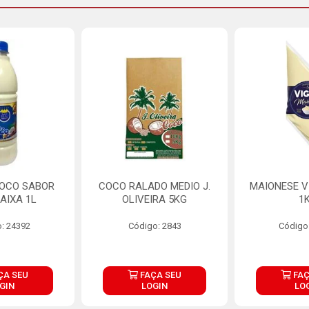
COCO SABOR
COCO RALADO MEDIO J.
MAIONESE V
AIXA 1L
OLIVEIRA 5KG
1
: 24392
Código: 2843
Código
ÇA SEU
FAÇA SEU
FAÇ
GIN
LOGIN
LO