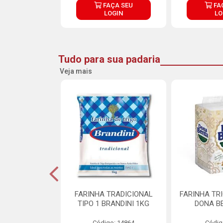
ÇA SEU
FAÇA SEU
FA
OGIN
LOGIN
LO
Tudo para sua padaria
Veja mais
 PARA BOLO
FARINHA TRADICIONAL
FARINHA TR
RA CREMOSO
TIPO 1 BRANDINI 1KG
DONA B
RMIX 5KG
Código: 14864
Códig