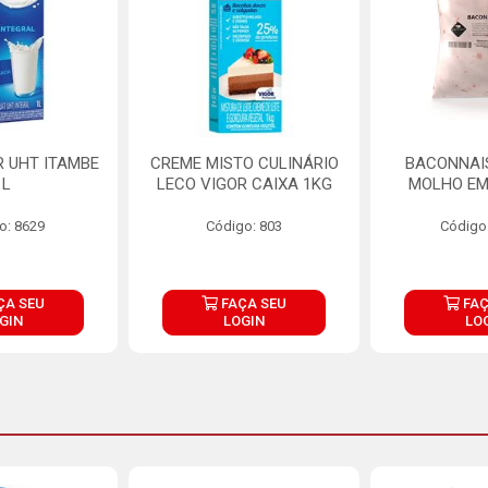
R UHT ITAMBE
CREME MISTO CULINÁRIO
BACONNAIS
1L
LECO VIGOR CAIXA 1KG
MOLHO EM
o: 8629
Código: 803
Código
ÇA SEU
FAÇA SEU
FAÇ
GIN
LOGIN
LO