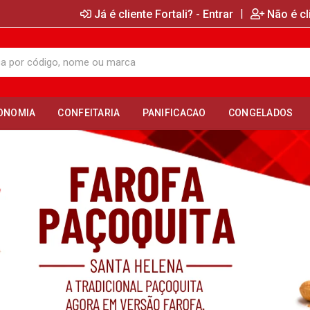
|
Já é cliente Fortali? - Entrar
Não é cl
ONOMIA
CONFEITARIA
PANIFICACAO
CONGELADOS