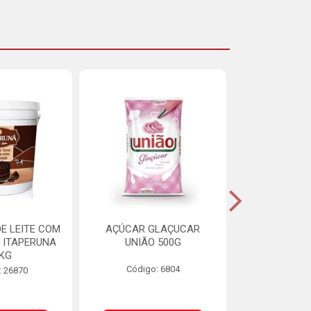
E LEITE COM
AÇÚCAR GLAÇUCAR
CERELIS ALI
 ITAPERUNA
UNIÃO 500G
4,5
8KG
Código: 6804
Código
: 26870