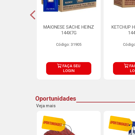
S MAIONESE
MAIONESE SACHE HEINZ
KETCHUP H
 168X7G
144X7G
14
o: 11092
Código: 31905
Código
ÇA SEU
FAÇA SEU
FA
OGIN
LOGIN
LO
Oportunidades
Veja mais