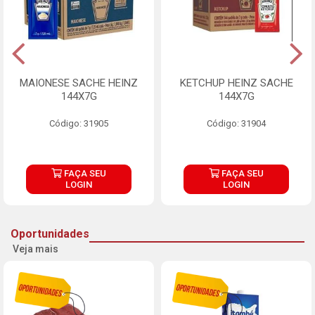
MAIONESE SACHE HEINZ
KETCHUP HEINZ SACHE
144X7G
144X7G
Código: 31905
Código: 31904
FAÇA SEU
FAÇA SEU
LOGIN
LOGIN
Oportunidades
Veja mais