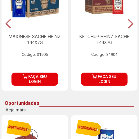
MAIONESE SACHE HEINZ
KETCHUP HEINZ SACHE
144X7G
144X7G
Código: 31905
Código: 31904
FAÇA SEU
FAÇA SEU
LOGIN
LOGIN
Oportunidades
Veja mais