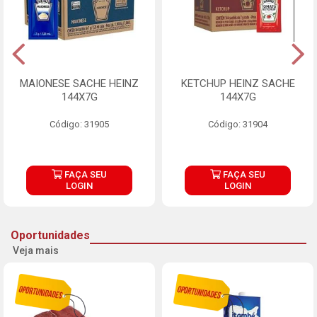
MAIONESE SACHE HEINZ
KETCHUP HEINZ SACHE
144X7G
144X7G
Código: 31905
Código: 31904
FAÇA SEU
FAÇA SEU
LOGIN
LOGIN
Oportunidades
Veja mais