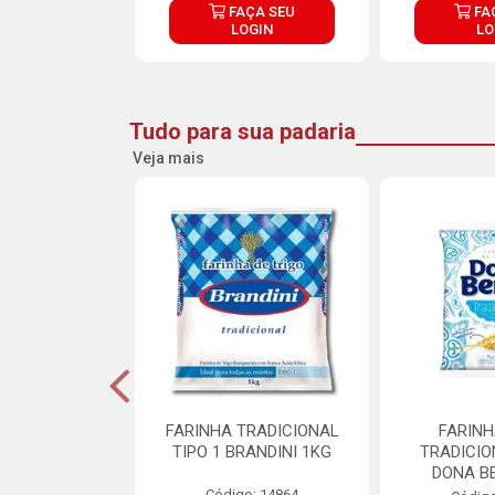
ÇA SEU
FAÇA SEU
FA
OGIN
LOGIN
LO
Tudo para sua padaria
Veja mais
 PARA BOLO
FARINHA TRADICIONAL
FARINH
TTERMIX 5KG
TIPO 1 BRANDINI 1KG
TRADICIO
DONA B
o: 28361
Código: 14864