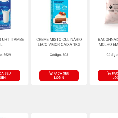
R UHT ITAMBE
CREME MISTO CULINÁRIO
BACONNAIS
1L
LECO VIGOR CAIXA 1KG
MOLHO EM
o: 8629
Código: 803
Código
ÇA SEU
FAÇA SEU
FAÇ
GIN
LOGIN
LO