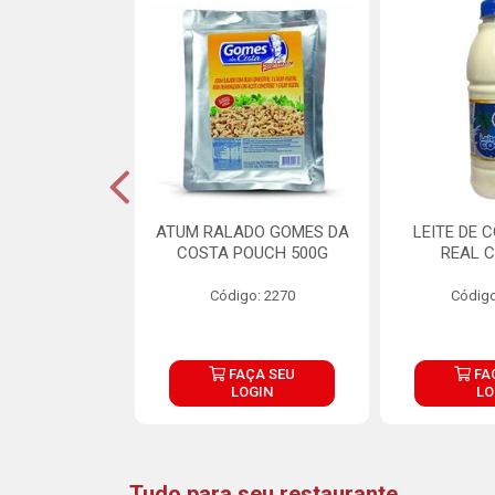
CARNE ARISCO
ATUM RALADO GOMES DA
LEITE DE 
TE 850G
COSTA POUCH 500G
REAL C
o: 14943
Código: 2270
Código
ÇA SEU
FAÇA SEU
FA
OGIN
LOGIN
LO
Tudo para seu restaurante