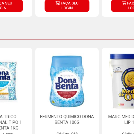
ÇA SEU
FAÇA SEU
FAÇ
GIN
LOGIN
LO
A TRIGO
FERMENTO QUIMICO DONA
MARG MED D
NAL TIPO 1
BENTA 100G
LIP 
ENTA 1KG
Código: 968
Código