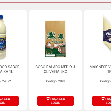
COCO SABOR
COCO RALADO MEDIO J.
MAIONESE V
AIXA 1L
OLIVEIRA 5KG
1
: 24392
Código: 2843
Código
ÇA SEU
FAÇA SEU
FAÇ
GIN
LOGIN
LO