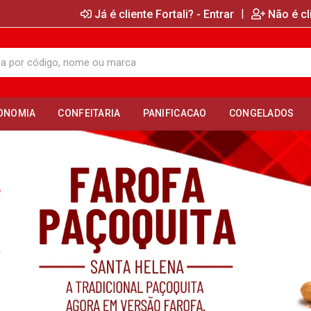
|
Já é cliente Fortali? - Entrar
Não é cl
ONOMIA
CONFEITARIA
PANIFICACAO
CONGELADOS