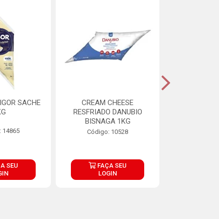
IGOR SACHE
CREAM CHEESE
MAIONESE 
KG
RESFRIADO DANUBIO
2,8
BISNAGA 1KG
: 14865
Código:
Código: 10528
A SEU
FAÇA SEU
FAÇ
GIN
LOGIN
LOG