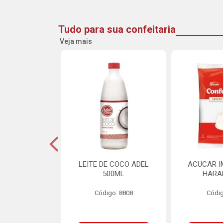
Tudo para sua confeitaria
Veja mais
INE FLOCOS
LEITE DE COCO ADEL
ACUCAR I
CANTES 10MM
500ML
HARA
L SCH 750G
Código: 8808
Códig
o: 8662