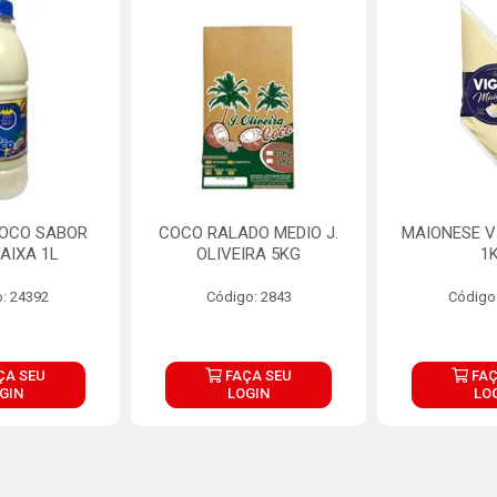
COCO SABOR
COCO RALADO MEDIO J.
MAIONESE V
AIXA 1L
OLIVEIRA 5KG
1
: 24392
Código: 2843
Código
ÇA SEU
FAÇA SEU
FAÇ
GIN
LOGIN
LO