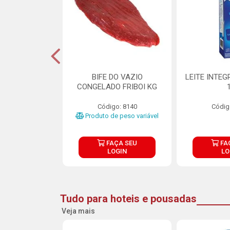
DE DOCE DE
BIFE DO VAZIO
LEITE INTEG
RMET PURATOS
CONGELADO FRIBOI KG
E 4.5KG
Código: 8140
Códig
o: 23685
Produto de peso variável
ÇA SEU
FAÇA SEU
FA
OGIN
LOGIN
LO
Tudo para hoteis e pousadas
Veja mais