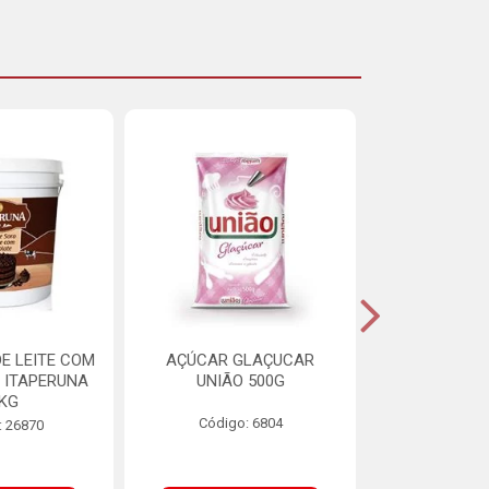
E LEITE COM
AÇÚCAR GLAÇUCAR
CERELIS ALI
 ITAPERUNA
UNIÃO 500G
4,5
8KG
Código: 6804
Código
: 26870