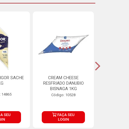
IGOR SACHE
CREAM CHEESE
MAIONESE 
KG
RESFRIADO DANUBIO
2,8
BISNAGA 1KG
: 14865
Código:
Código: 10528
A SEU
FAÇA SEU
FAÇ
GIN
LOGIN
LOG