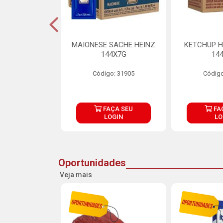
S MAIONESE
MAIONESE SACHE HEINZ
KETCHUP H
 168X7G
144X7G
14
o: 11092
Código: 31905
Código
ÇA SEU
FAÇA SEU
FA
OGIN
LOGIN
LO
Oportunidades
Veja mais