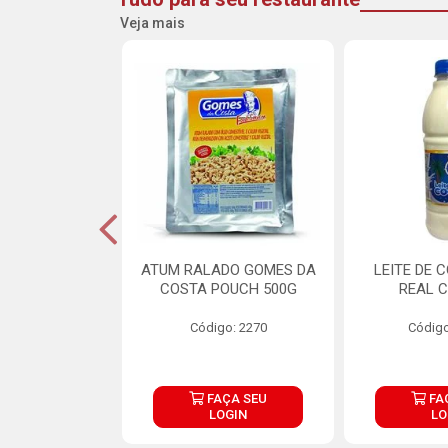
Veja mais
CARNE ARISCO
ATUM RALADO GOMES DA
LEITE DE 
TE 850G
COSTA POUCH 500G
REAL C
o: 14943
Código: 2270
Código
ÇA SEU
FAÇA SEU
FA
OGIN
LOGIN
LO