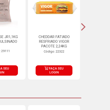
E JR1,1KG
CHEDDAR FATIADO
ADIPAN C A
ULSINADO
RESFRIADO VIGOR
PACOTE 2,24KG
: 29111
Código:
Código: 22322
A SEU
FAÇA SEU
FAÇ
GIN
LOGIN
LOG