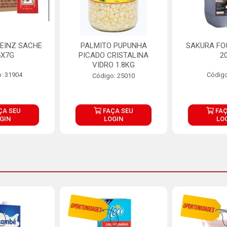
EINZ SACHE
PALMITO PUPUNHA
SAKURA FO
4X7G
PICADO CRISTALINA
2
VIDRO 1.8KG
: 31904
Código
Código: 25010
ÇA SEU
FAÇA SEU
FAÇ
GIN
LOGIN
LO