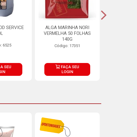
OD SERVICE
ALGA MARINHA NORI
FARINHA DE
0L
VERMELHA 50 FOLHAS
FINNA PA
140G
: 6525
Código:
Código: 17351
A SEU
FAÇA SEU
FAÇ
GIN
LOGIN
LOG