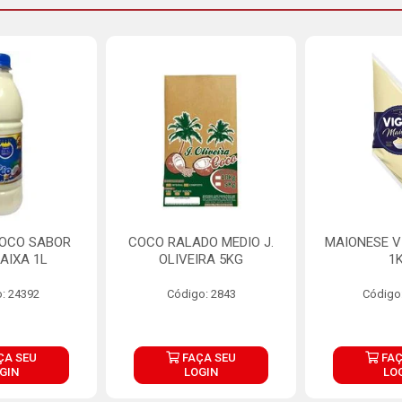
COCO SABOR
COCO RALADO MEDIO J.
MAIONESE V
AIXA 1L
OLIVEIRA 5KG
1
: 24392
Código: 2843
Código
ÇA SEU
FAÇA SEU
FAÇ
GIN
LOGIN
LO