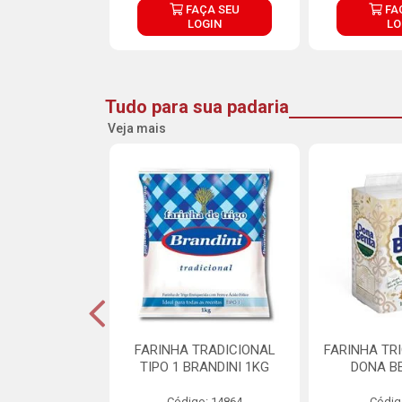
ÇA SEU
FAÇA SEU
FA
OGIN
LOGIN
LO
Tudo para sua padaria
Veja mais
 PARA BOLO
FARINHA TRADICIONAL
FARINHA TR
RA CREMOSO
TIPO 1 BRANDINI 1KG
DONA B
RMIX 5KG
Código: 14864
Códig