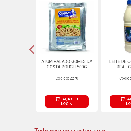
CARNE ARISCO
ATUM RALADO GOMES DA
LEITE DE 
TE 850G
COSTA POUCH 500G
REAL C
o: 14943
Código: 2270
Código
ÇA SEU
FAÇA SEU
FA
OGIN
LOGIN
LO
Tudo para seu restaurante