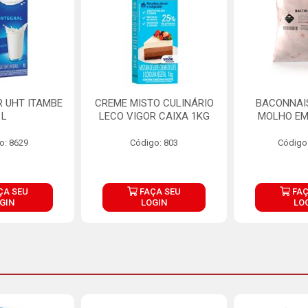
R UHT ITAMBE
CREME MISTO CULINÁRIO
BACONNAIS
1L
LECO VIGOR CAIXA 1KG
MOLHO EM
o: 8629
Código: 803
Código
ÇA SEU
FAÇA SEU
FAÇ
GIN
LOGIN
LO