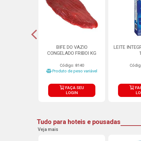
DE DOCE DE
BIFE DO VAZIO
LEITE INTEG
RMET PURATOS
CONGELADO FRIBOI KG
E 4.5KG
Código: 8140
Códig
o: 23685
Produto de peso variável
ÇA SEU
FAÇA SEU
FA
OGIN
LOGIN
LO
Tudo para hoteis e pousadas
Veja mais