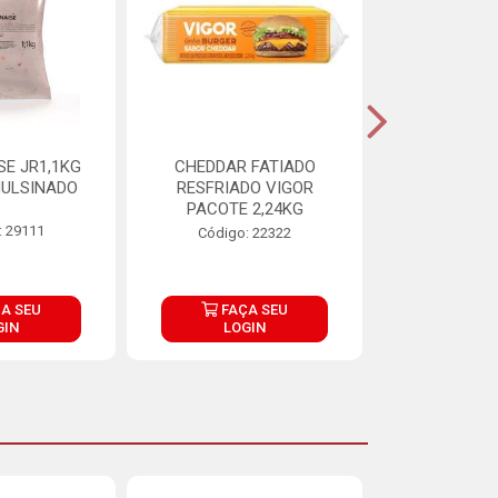
E JR1,1KG
CHEDDAR FATIADO
ADIPAN C A
ULSINADO
RESFRIADO VIGOR
PACOTE 2,24KG
: 29111
Código:
Código: 22322
A SEU
FAÇA SEU
FAÇ
GIN
LOGIN
LOG