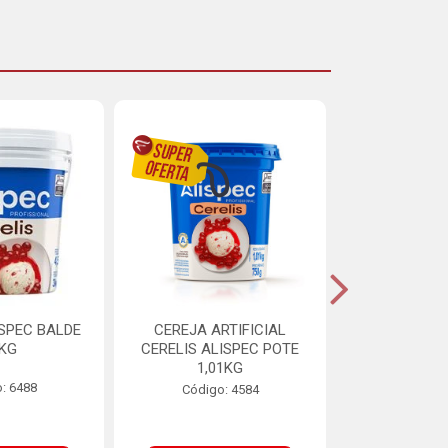
ISPEC BALDE
CEREJA ARTIFICIAL
BRIGADEIRO
5KG
CERELIS ALISPEC POTE
AUREA BI
1,01KG
: 6488
Código:
Código: 4584