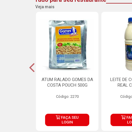
Veja mais
CARNE ARISCO
ATUM RALADO GOMES DA
LEITE DE 
TE 850G
COSTA POUCH 500G
REAL C
o: 14943
Código: 2270
Código
ÇA SEU
FAÇA SEU
FA
OGIN
LOGIN
LO