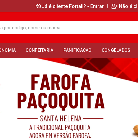
|
Já é cliente Fortali? - Entrar
Não é cl
ONOMIA
CONFEITARIA
PANIFICACAO
CONGELADOS