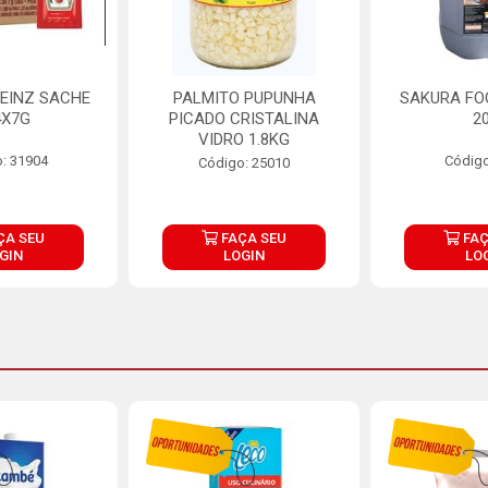
EINZ SACHE
PALMITO PUPUNHA
SAKURA FO
4X7G
PICADO CRISTALINA
2
VIDRO 1.8KG
: 31904
Código
Código: 25010
ÇA SEU
FAÇA SEU
FAÇ
GIN
LOGIN
LO