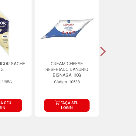
IGOR SACHE
CREAM CHEESE
MAIONESE 
KG
RESFRIADO DANUBIO
2,8
BISNAGA 1KG
: 14865
Código:
Código: 10528
A SEU
FAÇA SEU
FAÇ
GIN
LOGIN
LOG