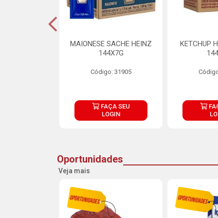
S MAIONESE
MAIONESE SACHE HEINZ
KETCHUP H
 168X7G
144X7G
14
o: 11092
Código: 31905
Código
ÇA SEU
FAÇA SEU
FA
OGIN
LOGIN
LO
Oportunidades
Veja mais