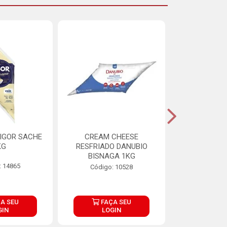
IGOR SACHE
CREAM CHEESE
MAIONESE 
KG
RESFRIADO DANUBIO
2,8
BISNAGA 1KG
: 14865
Código:
Código: 10528
A SEU
FAÇA SEU
FAÇ
GIN
LOGIN
LOG