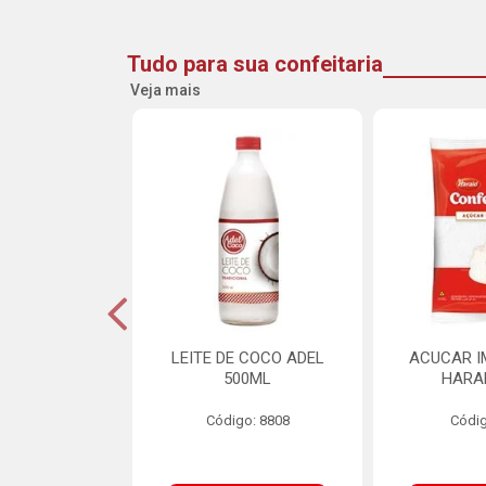
Tudo para sua confeitaria
Veja mais
DE GOIABA
LEITE DE COCO ADEL
ACUCAR I
U 2,5KG
500ML
HARA
o: 16258
Código: 8808
Códig