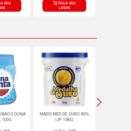
A SEU
FAÇA SEU
FAÇ
GIN
LOGIN
LOG
UIMICO DONA
MARG MED DE OURO 80%
MARGARINA 
 100G
LIP 15KG
OURO 80%
o: 968
Código: 1368
Código