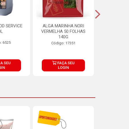
OD SERVICE
ALGA MARINHA NORI
FARINHA DE
0L
VERMELHA 50 FOLHAS
FINNA PA
140G
: 6525
Código:
Código: 17351
A SEU
FAÇA SEU
FAÇ
GIN
LOGIN
LOG