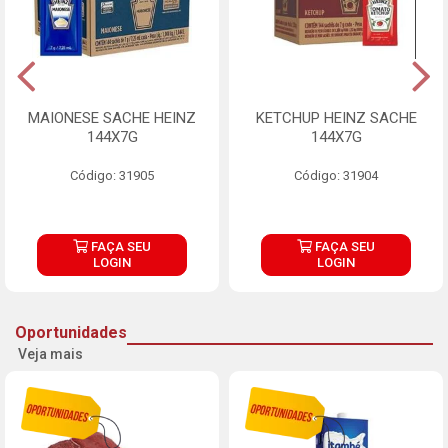
MAIONESE SACHE HEINZ
KETCHUP HEINZ SACHE
144X7G
144X7G
Código: 31905
Código: 31904
FAÇA SEU
FAÇA SEU
LOGIN
LOGIN
Oportunidades
Veja mais