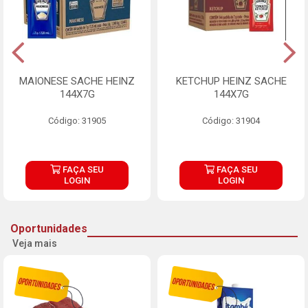
MAIONESE SACHE HEINZ
KETCHUP HEINZ SACHE
144X7G
144X7G
Código: 31905
Código: 31904
FAÇA SEU
FAÇA SEU
LOGIN
LOGIN
Oportunidades
Veja mais