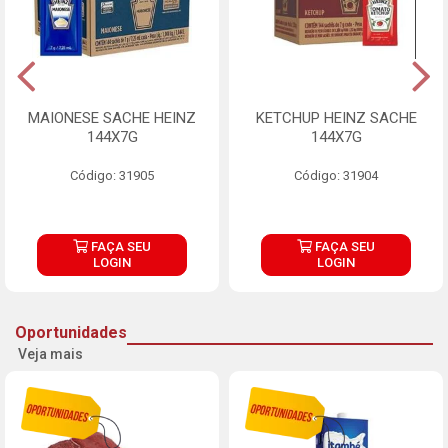
MAIONESE SACHE HEINZ
KETCHUP HEINZ SACHE
144X7G
144X7G
Código: 31905
Código: 31904
FAÇA SEU
FAÇA SEU
LOGIN
LOGIN
Oportunidades
Veja mais