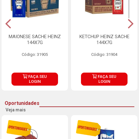
MAIONESE SACHE HEINZ
KETCHUP HEINZ SACHE
144X7G
144X7G
Código: 31905
Código: 31904
FAÇA SEU
FAÇA SEU
LOGIN
LOGIN
Oportunidades
Veja mais