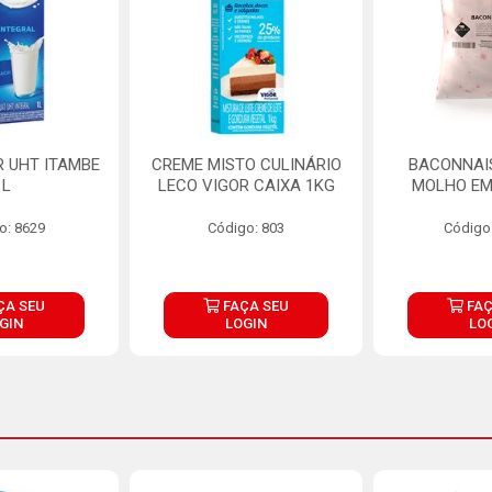
R UHT ITAMBE
CREME MISTO CULINÁRIO
BACONNAIS
1L
LECO VIGOR CAIXA 1KG
MOLHO EM
o: 8629
Código: 803
Código
ÇA SEU
FAÇA SEU
FAÇ
GIN
LOGIN
LO