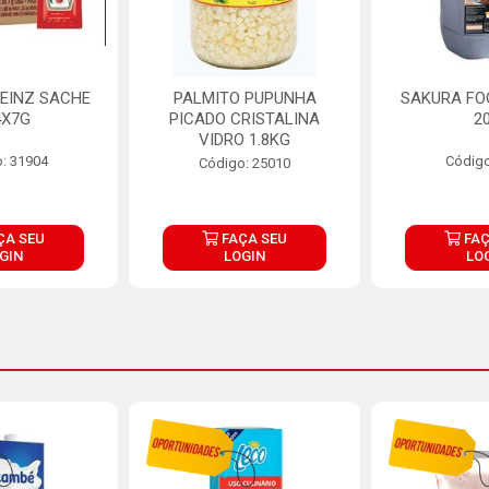
EINZ SACHE
PALMITO PUPUNHA
SAKURA FO
4X7G
PICADO CRISTALINA
2
VIDRO 1.8KG
: 31904
Código
Código: 25010
ÇA SEU
FAÇA SEU
FAÇ
GIN
LOGIN
LO