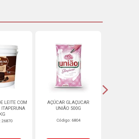
E LEITE COM
AÇÚCAR GLAÇUCAR
CERELIS ALI
 ITAPERUNA
UNIÃO 500G
4,5
8KG
Código: 6804
Código
: 26870