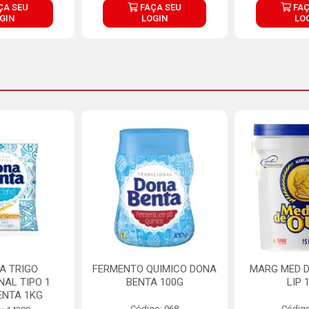
ÇA SEU
FAÇA SEU
FAÇ
GIN
LOGIN
LO
A TRIGO
FERMENTO QUIMICO DONA
MARG MED D
NAL TIPO 1
BENTA 100G
LIP 
ENTA 1KG
Código: 968
Código