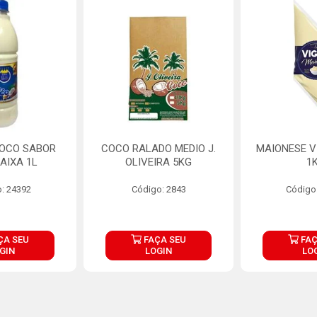
COCO SABOR
COCO RALADO MEDIO J.
MAIONESE V
AIXA 1L
OLIVEIRA 5KG
1
: 24392
Código: 2843
Código
ÇA SEU
FAÇA SEU
FAÇ
GIN
LOGIN
LO