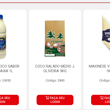
COCO SABOR
COCO RALADO MEDIO J.
MAIONESE V
AIXA 1L
OLIVEIRA 5KG
1
: 24392
Código: 2843
Código
ÇA SEU
FAÇA SEU
FAÇ
GIN
LOGIN
LO