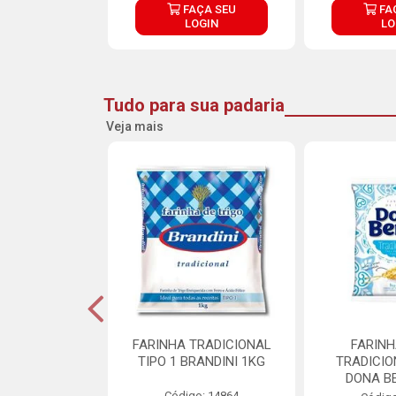
ÇA SEU
FAÇA SEU
FA
OGIN
LOGIN
LO
Tudo para sua padaria
Veja mais
 PARA BOLO
FARINHA TRADICIONAL
FARINH
TTERMIX 5KG
TIPO 1 BRANDINI 1KG
TRADICIO
DONA B
o: 28361
Código: 14864