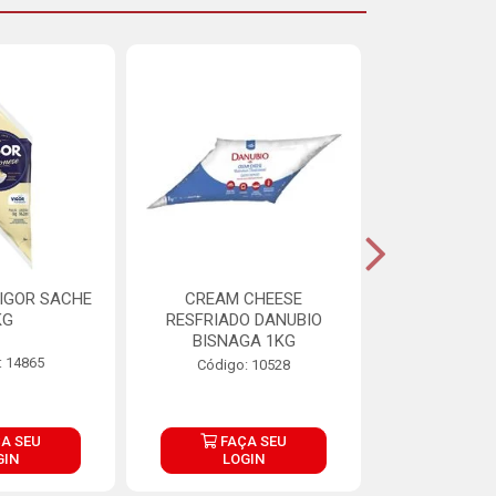
IGOR SACHE
CREAM CHEESE
MAIONESE 
KG
RESFRIADO DANUBIO
2,8
BISNAGA 1KG
: 14865
Código:
Código: 10528
A SEU
FAÇA SEU
FAÇ
GIN
LOGIN
LOG