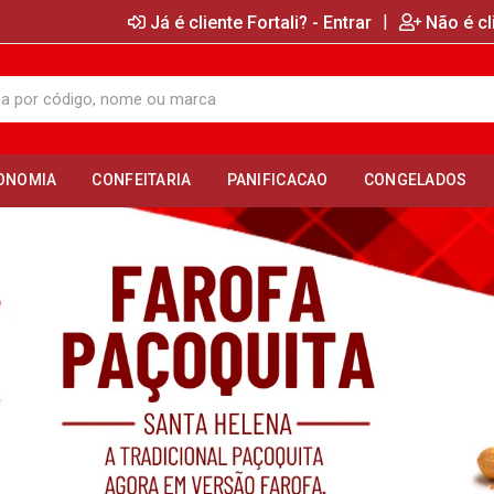
|
Já é cliente Fortali? - Entrar
Não é cl
ONOMIA
CONFEITARIA
PANIFICACAO
CONGELADOS