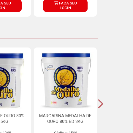
A SEU
FAÇA SEU
FAÇ
GIN
LOGIN
LOG
E OURO 80%
MARGARINA MEDALHA DE
MARGARINA 
15KG
OURO 80% BD 3KG
70% LIPÍDIOS
: 1368
Código: 1566
Código