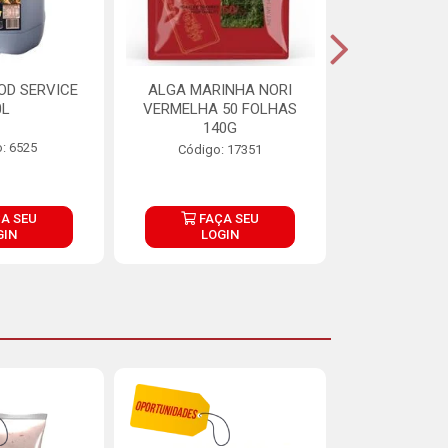
OD SERVICE
ALGA MARINHA NORI
FARINHA DE
0L
VERMELHA 50 FOLHAS
FINNA PA
140G
: 6525
Código:
Código: 17351
A SEU
FAÇA SEU
FAÇ
GIN
LOGIN
LOG