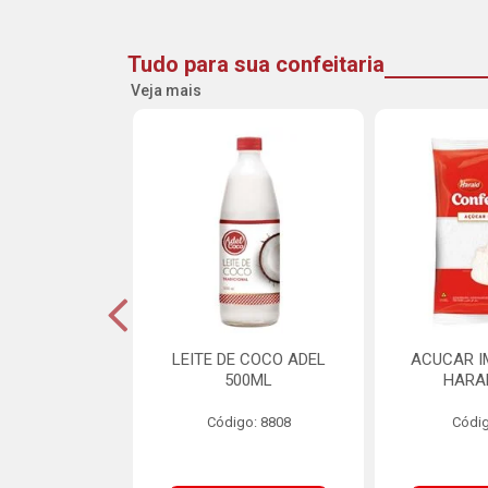
Tudo para sua confeitaria
Veja mais
INE FLOCOS
LEITE DE COCO ADEL
ACUCAR I
CANTES 10MM
500ML
HARA
L SCH 750G
Código: 8808
Códig
o: 8662