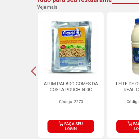
Veja mais
CARNE ARISCO
ATUM RALADO GOMES DA
LEITE DE 
TE 850G
COSTA POUCH 500G
REAL C
o: 14943
Código: 2270
Código
ÇA SEU
FAÇA SEU
FA
OGIN
LOGIN
LO