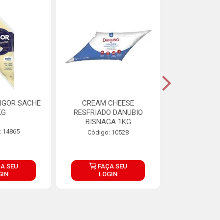
IGOR SACHE
CREAM CHEESE
MAIONESE 
KG
RESFRIADO DANUBIO
2,8
BISNAGA 1KG
: 14865
Código:
Código: 10528
A SEU
FAÇA SEU
FAÇ
GIN
LOGIN
LOG