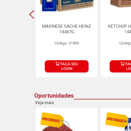
S MAIONESE
MAIONESE SACHE HEINZ
KETCHUP H
 168X7G
144X7G
14
o: 11092
Código: 31905
Código
ÇA SEU
FAÇA SEU
FA
OGIN
LOGIN
LO
Oportunidades
Veja mais