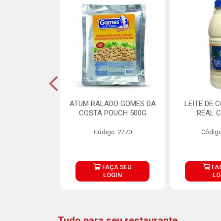
CARNE ARISCO
ATUM RALADO GOMES DA
LEITE DE 
TE 850G
COSTA POUCH 500G
REAL C
o: 14943
Código: 2270
Código
ÇA SEU
FAÇA SEU
FA
OGIN
LOGIN
LO
Tudo para seu restaurante