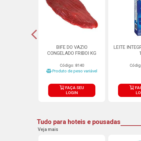
DE DOCE DE
BIFE DO VAZIO
LEITE INTEG
RMET PURATOS
CONGELADO FRIBOI KG
E 4.5KG
Código: 8140
Códig
o: 23685
Produto de peso variável
ÇA SEU
FAÇA SEU
FA
OGIN
LOGIN
LO
Tudo para hoteis e pousadas
Veja mais