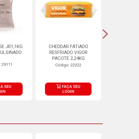
E JR1,1KG
CHEDDAR FATIADO
ADIPAN C A
ULSINADO
RESFRIADO VIGOR
PACOTE 2,24KG
: 29111
Código:
Código: 22322
A SEU
FAÇA SEU
FAÇ
GIN
LOGIN
LOG