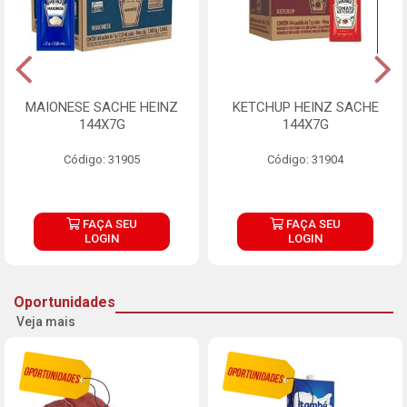
MAIONESE SACHE HEINZ
KETCHUP HEINZ SACHE
144X7G
144X7G
Código: 31905
Código: 31904
FAÇA SEU
FAÇA SEU
LOGIN
LOGIN
Oportunidades
Veja mais